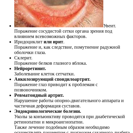
Увеит.
Поражение сосудистой сетки органа зрения под
влиянием всевозможных факторов.
Иридоциклит
или ирит
.
Поражение и, как следствие, помутнение радужной
оболочки глаза.
Склерит.
Поражение белков глазного яблока.
Нейроретинит.
Заболевание клеток сетчатки.
Анкилозирующий спондилоартрит.
Поражение глаз приводит к проблемам с
позвоночником.
Ревматоидный артрит.
Нарушение работы опорно-двигательного аппарата и
частичная деформация суставов.
Эндокринологические болезни.
Уколы за конъюнктиву проводятся при диабетической
ретинопатии и микроангиопатии.
Также лечение подобным образом необходимо
осуществлять пациентом с диагнозом сахарного диабета