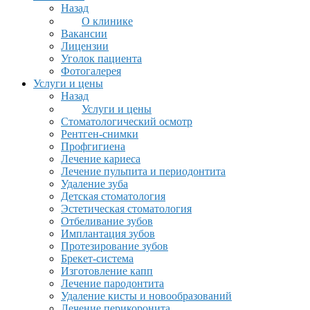
Назад
О клинике
Вакансии
Лицензии
Уголок пациента
Фотогалерея
Услуги и цены
Назад
Услуги и цены
Стоматологический осмотр
Рентген-снимки
Профгигиена
Лечение кариеса
Лечение пульпита и периодонтита
Удаление зуба
Детская стоматология
Эстетическая стоматология
Отбеливание зубов
Имплантация зубов
Протезирование зубов
Брекет-система
Изготовление капп
Лечение пародонтита
Удаление кисты и новообразований
Лечение перикоронита