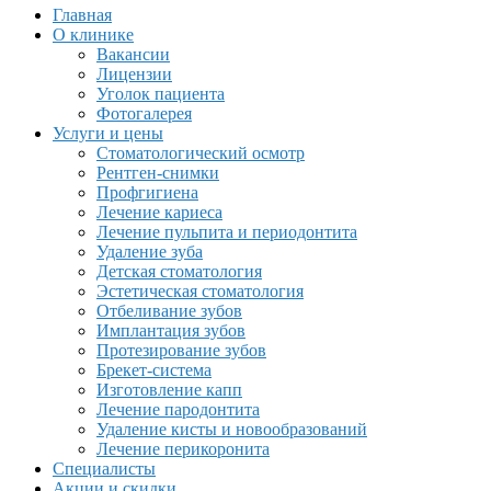
Главная
О клинике
Вакансии
Лицензии
Уголок пациента
Фотогалерея
Услуги и цены
Стоматологический осмотр
Рентген-снимки
Профгигиена
Лечение кариеса
Лечение пульпита и периодонтита
Удаление зуба
Детская стоматология
Эстетическая стоматология
Отбеливание зубов
Имплантация зубов
Протезирование зубов
Брекет-система
Изготовление капп
Лечение пародонтита
Удаление кисты и новообразований
Лечение перикоронита
Специалисты
Акции и скидки