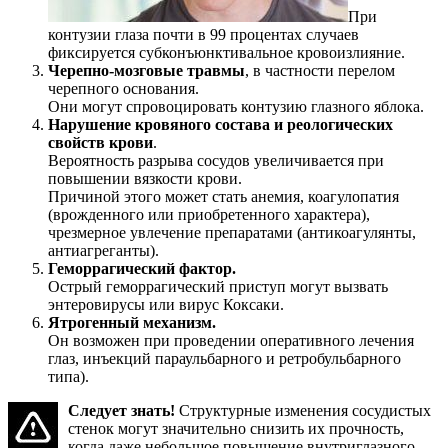
При
контузии глаза почти в 99 процентах случаев
фиксируется субконъюнктивальное кровоизлияние.
Черепно-мозговые травмы
, в частности перелом
черепного основания.
Они могут спровоцировать контузию глазного яблока.
Нарушение кровяного состава и реологических
свойств крови
.
Вероятность разрыва сосудов увеличивается при
повышении вязкости крови.
Причиной этого может стать анемия, коагулопатия
(врожденного или приобретенного характера),
чрезмерное увлечение препаратами (антикоагулянты,
антиагреганты).
Геморрагический фактор.
Острый геморрагический приступ могут вызвать
энтеровирусы или вирус Коксаки.
Ятрогенный механизм.
Он возможен при проведении оперативного лечения
глаз, инъекций параульбарного и ретробульбарного
типа).
Следует знать!
Структурные изменения сосудистых
стенок могут значительно снизить их прочность,
когда даже небольшое повышение внутриглазного