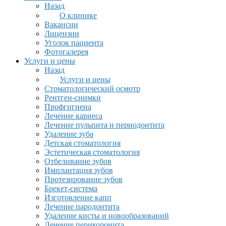
Назад
О клинике
Вакансии
Лицензии
Уголок пациента
Фотогалерея
Услуги и цены
Назад
Услуги и цены
Стоматологический осмотр
Рентген-снимки
Профгигиена
Лечение кариеса
Лечение пульпита и периодонтита
Удаление зуба
Детская стоматология
Эстетическая стоматология
Отбеливание зубов
Имплантация зубов
Протезирование зубов
Брекет-система
Изготовление капп
Лечение пародонтита
Удаление кисты и новообразований
Лечение перикоронита