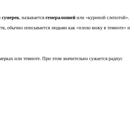
м сумерек
, называется
гемералопией
или «куриной слепотой».
ств, обычно описывается людьми как «плохо вижу в темноте» и
ерках или темноте. При этом значительно сужается радиус