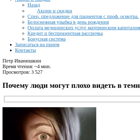
Назад
Акции и скидки
Спец. предложение для пациентов с проф. осмотра.
Белоснежная улыбка в день рождения
Оплата медицинских услуг материнским капитало
Кредит и беспроцентная рассрочка
Бонусная система
Записаться на прием
Контакты
Петр Иванюшкин
Время чтения: ~4 мин.
Просмотров: 3 527
Почему люди могут плохо видеть в темн