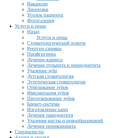
Вакансии
Лицензии
Уголок пациента
Фотогалерея
Услуги и цены
Назад
Услуги и цены
Стоматологический осмотр
Рентген-снимки
Профгигиена
Лечение кариеса
Лечение пульпита и периодонтита
Удаление зуба
Детская стоматология
Эстетическая стоматология
Отбеливание зубов
Имплантация зубов
Протезирование зубов
Брекет-система
Изготовление капп
Лечение пародонтита
Удаление кисты и новообразований
Лечение перикоронита
Специалисты
Акции и скидки