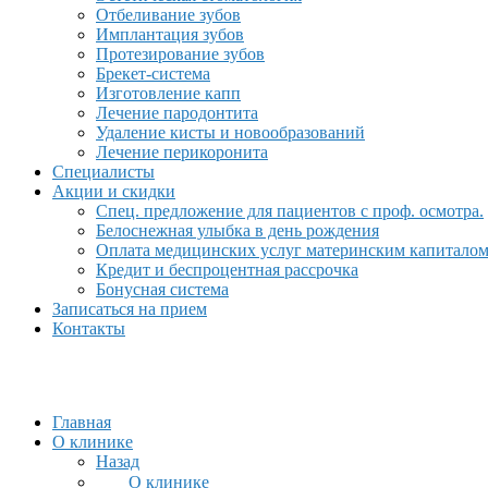
Отбеливание зубов
Имплантация зубов
Протезирование зубов
Брекет-система
Изготовление капп
Лечение пародонтита
Удаление кисты и новообразований
Лечение перикоронита
Специалисты
Акции и скидки
Спец. предложение для пациентов с проф. осмотра.
Белоснежная улыбка в день рождения
Оплата медицинских услуг материнским капитало
Кредит и беспроцентная рассрочка
Бонусная система
Записаться на прием
Контакты
Главная
О клинике
Назад
О клинике