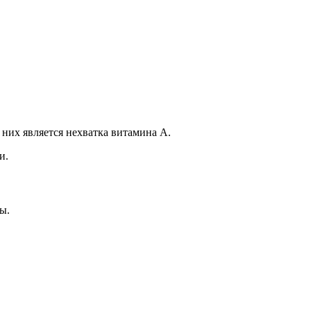
их является нехватка витамина A.
и.
ы.