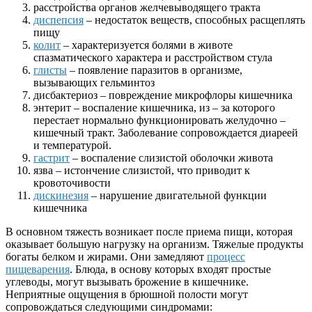
расстройства органов желчевыводящего тракта
диспепсия
– недостаток веществ, способных расщеплять
пищу
колит
– характеризуется болями в животе
спазматического характера и расстройством стула
глисты
– появление паразитов в организме,
вызывающих гельминтоз
дисбактериоз – повреждение микрофлоры кишечника
энтерит – воспаление кишечника, из – за которого
перестает нормально функционировать желудочно –
кишечный тракт. Заболевание сопровождается диареей
и температурой.
гастрит
– воспаление слизистой оболочки живота
язва – истончение слизистой, что приводит к
кровоточивости
дискинезия
– нарушение двигательной функции
кишечника
В основном тяжесть возникает после приема пищи, которая
оказывает большую нагрузку на организм. Тяжелые продукты
богаты белком и жирами. Они замедляют
процесс
пищеварения
. Блюда, в основу которых входят простые
углеводы, могут вызывать брожение в кишечнике.
Неприятные ощущения в брюшной полости могут
сопровождаться следующими синдромами: