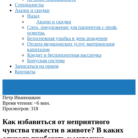
Специалисты
Акции и скидки
Назад
Акции и скидки
Спец. предложение для пациентов с проф.
осмотра.
Белоснежная улыбка в день рождения
Оплата медицинских услуг материнским
капиталом
Кредит и беспроцентная рассрочка
Бонусная система
Записаться на прием
Контакты
Петр Иванюшкин
Время чтения: ~6 мин.
Просмотров: 318
Как избавиться от неприятного
чувства тяжести в животе? В каких