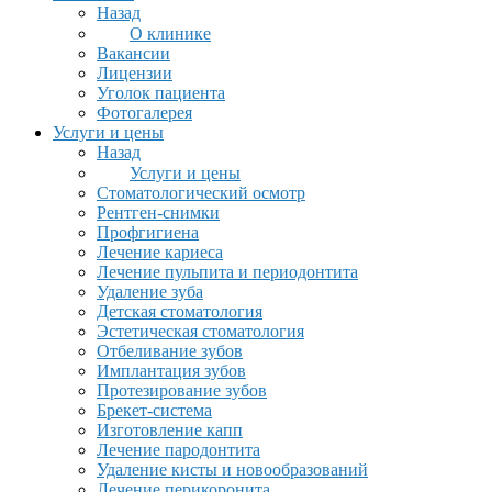
Назад
О клинике
Вакансии
Лицензии
Уголок пациента
Фотогалерея
Услуги и цены
Назад
Услуги и цены
Стоматологический осмотр
Рентген-снимки
Профгигиена
Лечение кариеса
Лечение пульпита и периодонтита
Удаление зуба
Детская стоматология
Эстетическая стоматология
Отбеливание зубов
Имплантация зубов
Протезирование зубов
Брекет-система
Изготовление капп
Лечение пародонтита
Удаление кисты и новообразований
Лечение перикоронита