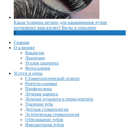
Какая толщина ресниц для наращивания лучше
подчеркнет ваш взгляд? Виды и описание
0
Главная
О клинике
Вакансии
Лицензии
Уголок пациента
Фотогалерея
Услуги и цены
Стоматологический осмотр
Рентген-снимки
Профгигиена
Лечение кариеса
Лечение пульпита и периодонтита
Удаление зуба
Детская стоматология
Эстетическая стоматология
Отбеливание зубов
Имплантация зубов