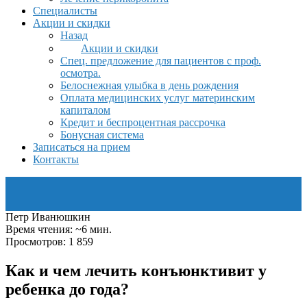
Специалисты
Акции и скидки
Назад
Акции и скидки
Спец. предложение для пациентов с проф.
осмотра.
Белоснежная улыбка в день рождения
Оплата медицинских услуг материнским
капиталом
Кредит и беспроцентная рассрочка
Бонусная система
Записаться на прием
Контакты
Петр Иванюшкин
Время чтения: ~6 мин.
Просмотров: 1 859
Как и чем лечить конъюнктивит у
ребенка до года?