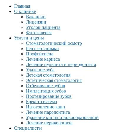
Главная
О клинике
Вакансии
Лицензии
Уголок пациента
Фотогалерея
Услуги и цены
Стоматологический осмотр
Рентген-снимки
Профгигиена
Лечение кариеса
Лечение пульпита и периодонтита
Удаление зуба
Детская стоматология
Эстетическая стоматология
Отбеливание зубов
Имплантация зубов
Протезирование зубов
Брекет-система
Изготовление капп
Лечение пародонтита
Удаление кисты и новообразований
Лечение перикоронита
Специалисты