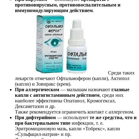
противовирусным, противовоспалительным и
иммуномодулирующим действием
.
Среди таких
лекарств отмечают Офтальмоферон (капли), Актипол
(капли) и Зовиракс (крем).
При аллергическом
— малышам назначают
глазные
капли с антигистаминным действием
, среди них
наиболее эффективны Опатанол, Кромогексал,
Дексаметазон и др.
Также рекомендуется ограничить контакт с аллергеном.
При дифтерийном
— используют
те же средства, что и
при бактериальном типе
инфекции, т. е.
Эритромициновую мазь, капли «Тобрекс», капли
«Сульфацил-натрия» и пр.