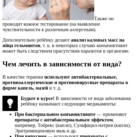
Также он
проводит кожное тестирование (на выявление
чувствительности к различным аллергенам).
Дополнительно ребёнку делают
анализ каловых масс на
яйца гельминтов
, т. к. в некоторых случаях конъюнктивит
может быть следствием присутствия паразитов в организме.
Чем лечить в зависимости от вида?
В качестве терапии
используют антибактериальные,
противоаллергические и противовирусные препараты в
форме капель, мазей
и т. д.
Будьте в курсе!
В зависимости от вида заболевания
ребёнку назначают следующие медикаменты:
При бактериальном конъюнктивите
— применяют
препараты с антибактериальным эффектом
,
например, Тобрекс (капли), Сульфацил-натрия (капли),
Эритромициновую мазь и др.
При вирусном
— используют
препараты с