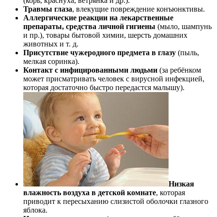
(корь, краснуха, ветрянка и др.).
Травмы глаза
, влекущие повреждение конъюнктивы.
Аллергические реакции на лекарственные
препараты, средства личной гигиены
(мыло, шампунь
и пр.), товары бытовой химии, шерсть домашних
животных и т. д.
Присутствие чужеродного предмета в глазу
(пыль,
мелкая соринка).
Контакт с инфицированными людьми
(за ребёнком
может присматривать человек с вирусной инфекцией,
которая достаточно быстро передастся малышу).
Низкая
влажность воздуха в детской комнате
, которая
приводит к пересыханию слизистой оболочки глазного
яблока.