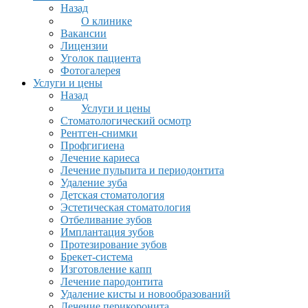
Назад
О клинике
Вакансии
Лицензии
Уголок пациента
Фотогалерея
Услуги и цены
Назад
Услуги и цены
Стоматологический осмотр
Рентген-снимки
Профгигиена
Лечение кариеса
Лечение пульпита и периодонтита
Удаление зуба
Детская стоматология
Эстетическая стоматология
Отбеливание зубов
Имплантация зубов
Протезирование зубов
Брекет-система
Изготовление капп
Лечение пародонтита
Удаление кисты и новообразований
Лечение перикоронита