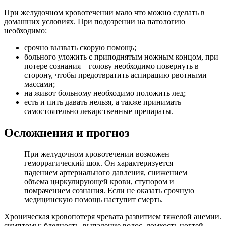
При желудочном кровотечении мало что можно сделать в
домашних условиях. При подозрении на патологию
необходимо:
срочно вызвать скорую помощь;
больного уложить с приподнятым ножным концом, при
потере сознания – голову необходимо повернуть в
сторону, чтобы предотвратить аспирацию рвотными
массами;
на живот больному необходимо положить лед;
есть и пить давать нельзя, а также принимать
самостоятельно лекарственные препараты.
Осложнения и прогноз
При желудочном кровотечении возможен
геморрагический шок. Он характеризуется
падением артериального давления, снижением
объема циркулирующей крови, ступором и
помрачением сознания. Если не оказать срочную
медицинскую помощь наступит смерть.
Хроническая кровопотеря чревата развитием тяжелой анемии.
симптомы: бледность, выпадение волос, ломкость ногтей,