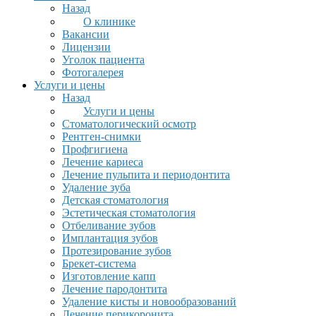
Назад
О клинике
Вакансии
Лицензии
Уголок пациента
Фотогалерея
Услуги и цены
Назад
Услуги и цены
Стоматологический осмотр
Рентген-снимки
Профгигиена
Лечение кариеса
Лечение пульпита и периодонтита
Удаление зуба
Детская стоматология
Эстетическая стоматология
Отбеливание зубов
Имплантация зубов
Протезирование зубов
Брекет-система
Изготовление капп
Лечение пародонтита
Удаление кисты и новообразований
Лечение перикоронита