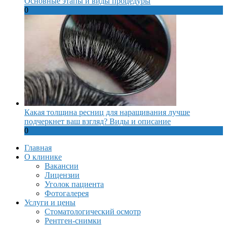
Основные этапы и виды процедуры
0
Какая толщина ресниц для наращивания лучше
подчеркнет ваш взгляд? Виды и описание
0
Главная
О клинике
Вакансии
Лицензии
Уголок пациента
Фотогалерея
Услуги и цены
Стоматологический осмотр
Рентген-снимки