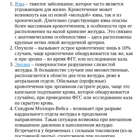
Язва
– тяжелое заболевание, которое часто является
угрожающим для жизни. Кровотечение может
возникнуть как из новой «молодой» язвы, так и из
хронической. Длительно существующие язвы опасны
более массивным кровотечением, в особенности при ее
расположении на малой кривизне желудка. Это связано
с анатомическими особенностями – здесь расположены
крупные ветви левой желудочной артерии.
Опухоли – вызывают острое кровотечение лишь в 10%
случаев, чаще кровотечение обнаруживается так же, как
и при эрозии – во время ФГС или исследовании кала.
Эрозии
– поверхностное разрушение слизистой
желудка. В большинстве случаев они множественные,
располагаются в области дна тела желудка, реже в
антральном отделе. Обильные (профузные)
кровотечения при эрозивном гастрите редки, чаще это
капельное подтекание крови, которое обнаруживается
случайно, при проведении ФГС или исследовании кала
на скрытую кровь.
Синдром Мэллори-Вейса – возникает при разрыве
кардиального отдела желудка в продольном
направлении. Такая ситуация возможна при внезапном
повышении давлении в наполненном желудке.
Встречается у беременных с сильным токсикозом (из-за
постоянной рвоты), спортсменов при поднятии