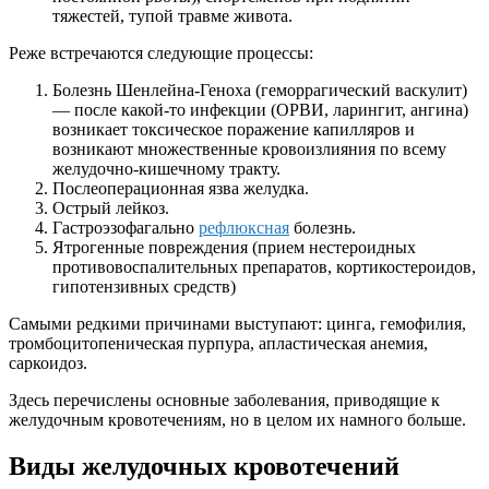
тяжестей, тупой травме живота.
Реже встречаются следующие процессы:
Болезнь Шенлейна-Геноха (геморрагический васкулит)
— после какой-то инфекции (ОРВИ, ларингит, ангина)
возникает токсическое поражение капилляров и
возникают множественные кровоизлияния по всему
желудочно-кишечному тракту.
Послеоперационная язва желудка.
Острый лейкоз.
Гастроэзофагально
рефлюксная
болезнь.
Ятрогенные повреждения (прием нестероидных
противовоспалительных препаратов, кортикостероидов,
гипотензивных средств)
Самыми редкими причинами выступают: цинга, гемофилия,
тромбоцитопеническая пурпура, апластическая анемия,
саркоидоз.
Здесь перечислены основные заболевания, приводящие к
желудочным кровотечениям, но в целом их намного больше.
Виды желудочных кровотечений