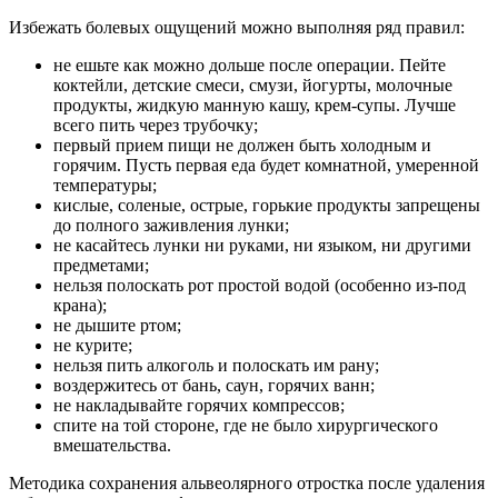
Избежать болевых ощущений можно выполняя ряд правил:
не ешьте как можно дольше после операции. Пейте
коктейли, детские смеси, смузи, йогурты, молочные
продукты, жидкую манную кашу, крем-супы. Лучше
всего пить через трубочку;
первый прием пищи не должен быть холодным и
горячим. Пусть первая еда будет комнатной, умеренной
температуры;
кислые, соленые, острые, горькие продукты запрещены
до полного заживления лунки;
не касайтесь лунки ни руками, ни языком, ни другими
предметами;
нельзя полоскать рот простой водой (особенно из-под
крана);
не дышите ртом;
не курите;
нельзя пить алкоголь и полоскать им рану;
воздержитесь от бань, саун, горячих ванн;
не накладывайте горячих компрессов;
спите на той стороне, где не было хирургического
вмешательства.
Методика сохранения альвеолярного отростка после удаления