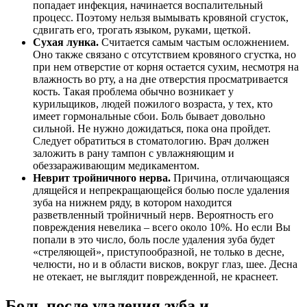
попадает инфекция, начинается воспалительный
процесс. Поэтому нельзя вымывать кровяной сгусток,
сдвигать его, трогать языком, руками, щеткой.
Сухая лунка.
Считается самым частым осложнением.
Оно также связано с отсутствием кровяного сгустка, но
при нем отверстие от корня остается сухим, несмотря на
влажность во рту, а на дне отверстия просматривается
кость. Такая проблема обычно возникает у
курильщиков, людей пожилого возраста, у тех, кто
имеет гормональные сбои. Боль бывает довольно
сильной. Не нужно дожидаться, пока она пройдет.
Следует обратиться в стоматологию. Врач должен
заложить в рану тампон с увлажняющим и
обеззараживающим медикаментом.
Неврит тройничного нерва.
Причина, отличающаяся
длящейся и непрекращающейся болью после удаления
зуба на нижнем ряду, в котором находится
разветвленный тройничный нерв. Вероятность его
повреждения невелика – всего около 10%. Но если Вы
попали в это число, боль после удаления зуба будет
«стреляющей», приступообразной, не только в десне,
челюсти, но и в области висков, вокруг глаз, шее. Десна
не отекает, не выглядит поврежденной, не краснеет.
Боль после удаления зуба и