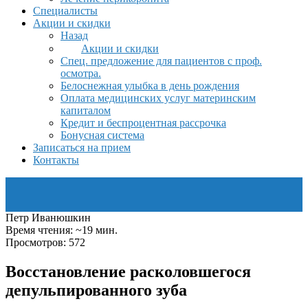
Специалисты
Акции и скидки
Назад
Акции и скидки
Спец. предложение для пациентов с проф.
осмотра.
Белоснежная улыбка в день рождения
Оплата медицинских услуг материнским
капиталом
Кредит и беспроцентная рассрочка
Бонусная система
Записаться на прием
Контакты
Петр Иванюшкин
Время чтения: ~19 мин.
Просмотров: 572
Восстановление расколовшегося
депульпированного зуба