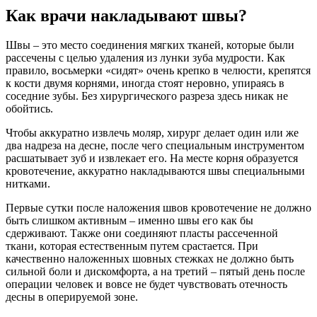
Как врачи накладывают швы?
Швы – это место соединения мягких тканей, которые были
рассечены с целью удаления из лунки зуба мудрости. Как
правило, восьмерки «сидят» очень крепко в челюсти, крепятся
к кости двумя корнями, иногда стоят неровно, упираясь в
соседние зубы. Без хирургического разреза здесь никак не
обойтись.
Чтобы аккуратно извлечь моляр, хирург делает один или же
два надреза на десне, после чего специальным инструментом
расшатывает зуб и извлекает его. На месте корня образуется
кровотечение, аккуратно накладываются швы специальными
нитками.
Первые сутки после наложения швов кровотечение не должно
быть слишком активным – именно швы его как бы
сдерживают. Также они соединяют пласты рассеченной
ткани, которая естественным путем срастается. При
качественно наложенных шовных стежках не должно быть
сильной боли и дискомфорта, а на третий – пятый день после
операции человек и вовсе не будет чувствовать отечность
десны в оперируемой зоне.