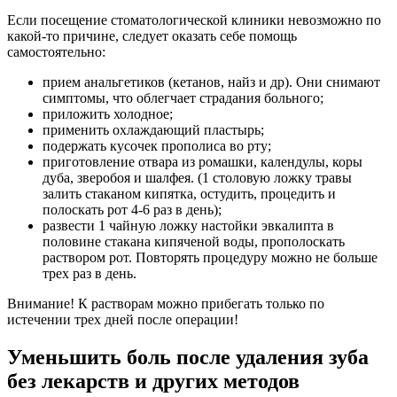
Если посещение стоматологической клиники невозможно по
какой-то причине, следует оказать себе помощь
самостоятельно:
прием анальгетиков (кетанов, найз и др). Они снимают
симптомы, что облегчает страдания больного;
приложить холодное;
применить охлаждающий пластырь;
подержать кусочек прополиса во рту;
приготовление отвара из ромашки, календулы, коры
дуба, зверобоя и шалфея. (1 столовую ложку травы
залить стаканом кипятка, остудить, процедить и
полоскать рот 4-6 раз в день);
развести 1 чайную ложку настойки эвкалипта в
половине стакана кипяченой воды, прополоскать
раствором рот. Повторять процедуру можно не больше
трех раз в день.
Внимание! К растворам можно прибегать только по
истечении трех дней после операции!
Уменьшить боль после удаления зуба
без лекарств и других методов