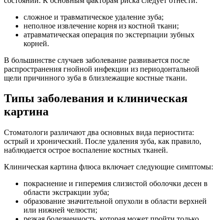
состоянии. К основным факторам риска следует отнести:
сложное и травматическое удаление зуба;
неполное извлечение корня из костной ткани;
атравматическая операция по экстерпации зубных
корней.
В большинстве случаев заболевание развивается после
распространения гнойной инфекции из периодонтальной
щели причинного зуба в близлежащие костные ткани.
Типы заболевания и клиническая
картина
Стоматологи различают два основных вида периостита:
острый и хронический. После удаления зуба, как правило,
наблюдается острое воспаление костных тканей.
Клиническая картина флюса включает следующие симптомы:
покраснение и гиперемия слизистой оболочки десен в
области экстракции зуба;
образование значительной опухоли в области верхней
или нижней челюсти;
резкая болезненность, которая может пройти только