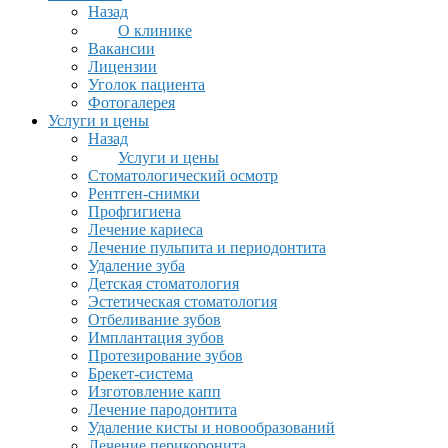
Назад
О клинике
Вакансии
Лицензии
Уголок пациента
Фотогалерея
Услуги и цены
Назад
Услуги и цены
Стоматологический осмотр
Рентген-снимки
Профгигиена
Лечение кариеса
Лечение пульпита и периодонтита
Удаление зуба
Детская стоматология
Эстетическая стоматология
Отбеливание зубов
Имплантация зубов
Протезирование зубов
Брекет-система
Изготовление капп
Лечение пародонтита
Удаление кисты и новообразований
Лечение перикоронита