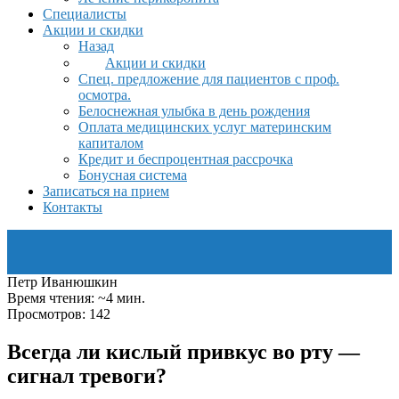
Специалисты
Акции и скидки
Назад
Акции и скидки
Спец. предложение для пациентов с проф.
осмотра.
Белоснежная улыбка в день рождения
Оплата медицинских услуг материнским
капиталом
Кредит и беспроцентная рассрочка
Бонусная система
Записаться на прием
Контакты
Петр Иванюшкин
Время чтения: ~4 мин.
Просмотров: 142
Всегда ли кислый привкус во рту —
сигнал тревоги?