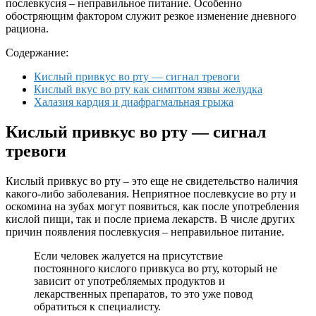
послевкусия – неправильное питание. Особенно
обостряющим фактором служит резкое изменение дневного
рациона.
Содержание:
Кислый привкус во рту — сигнал тревоги
Кислый вкус во рту как симптом язвы желудка
Халазия кардия и диафрагмальная грыжа
Кислый привкус во рту — сигнал
тревоги
Кислый привкус во рту – это еще не свидетельство наличия
какого-либо заболевания. Неприятное послевкусие во рту и
оскомина на зубах могут появиться, как после употребления
кислой пищи, так и после приема лекарств. В числе других
причин появления послевкусия – неправильное питание.
Если человек жалуется на присутствие
постоянного кислого привкуса во рту, который не
зависит от употребляемых продуктов и
лекарственных препаратов, то это уже повод
обратиться к специалисту.