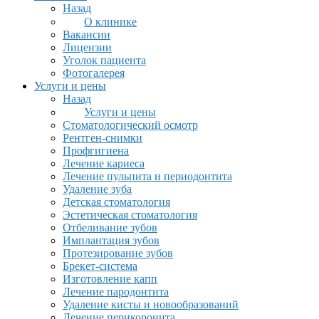
Назад
О клинике
Вакансии
Лицензии
Уголок пациента
Фотогалерея
Услуги и цены
Назад
Услуги и цены
Стоматологический осмотр
Рентген-снимки
Профгигиена
Лечение кариеса
Лечение пульпита и периодонтита
Удаление зуба
Детская стоматология
Эстетическая стоматология
Отбеливание зубов
Имплантация зубов
Протезирование зубов
Брекет-система
Изготовление капп
Лечение пародонтита
Удаление кисты и новообразований
Лечение перикоронита