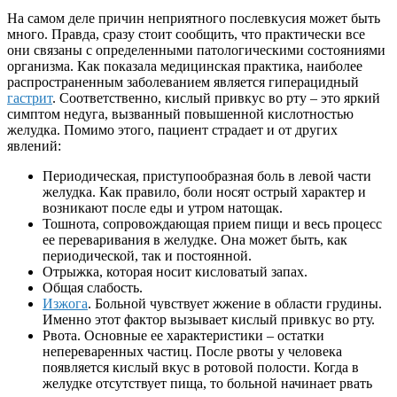
На самом деле причин неприятного послевкусия может быть
много. Правда, сразу стоит сообщить, что практически все
они связаны с определенными патологическими состояниями
организма. Как показала медицинская практика, наиболее
распространенным заболеванием является гиперацидный
гастрит
. Соответственно, кислый привкус во рту – это яркий
симптом недуга, вызванный повышенной кислотностью
желудка. Помимо этого, пациент страдает и от других
явлений:
Периодическая, приступообразная боль в левой части
желудка. Как правило, боли носят острый характер и
возникают после еды и утром натощак.
Тошнота, сопровождающая прием пищи и весь процесс
ее переваривания в желудке. Она может быть, как
периодической, так и постоянной.
Отрыжка, которая носит кисловатый запах.
Общая слабость.
Изжога
. Больной чувствует жжение в области грудины.
Именно этот фактор вызывает кислый привкус во рту.
Рвота. Основные ее характеристики – остатки
непереваренных частиц. После рвоты у человека
появляется кислый вкус в ротовой полости. Когда в
желудке отсутствует пища, то больной начинает рвать