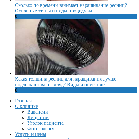
Сколько по времени занимает наращивание ресниц?
Основные этапы и виды процедуры
0
Какая толщина ресниц для наращивания лучше
подчеркнет ваш взгляд? Виды и описание
0
Главная
О клинике
Вакансии
Лицензии
Уголок пациента
Фотогалерея
Услуги и цены