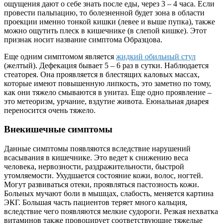
ощущения дают о себе знать после еды, через 3 – 4 часа. Если
провести пальпацию, то болезненной будет зона в области
проекции именно тонкой кишки (левее и выше пупка), также
можно ощутить плеск в кишечнике (в слепой кишке). Этот
признак носит название симптома Образцова.
Еще одним симптомом является
жидкий обильный стул
(желтый). Дефекация бывает 5 – 6 раз в сутки. Наблюдается
стеаторея. Она проявляется в блестящих каловых массах,
которые имеют повышенную липкость, это заметно по тому,
как они тяжело смываются в унитаз. Еще одно проявление –
это метеоризм, урчание, вздутие живота. Еюнальная диарея
переносится очень тяжело.
Внекишечные симптомы
Данные симптомы появляются вследствие нарушений
всасывания в кишечнике. Это ведет к снижению веса
человека, нервозности, раздражительности, быстрой
утомляемости. Ухудшается состояние кожи, волос, ногтей.
Могут развиваться отеки, проявляться пастозность кожи.
Больных мучают боли в мышцах, слабость, меняется картина
ЭКГ. Большая часть пациентов теряет много кальция,
вследствие чего появляются мелкие судороги. Резкая нехватка
витаминов также провоцирует соответствующие тяжелые