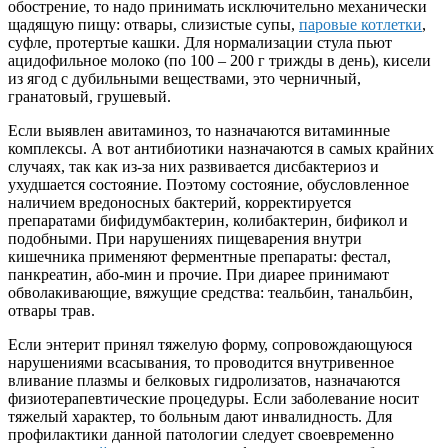
обострение, то надо принимать исключительно механически
щадящую пищу: отвары, слизистые супы,
паровые котлетки
,
суфле, протертые кашки. Для нормализации стула пьют
ацидофильное молоко (по 100 – 200 г трижды в день), кисели
из ягод с дубильными веществами, это черничный,
гранатовый, грушевый.
Если выявлен авитаминоз, то назначаются витаминные
комплексы. А вот антибиотики назначаются в самых крайних
случаях, так как из-за них развивается дисбактериоз и
ухудшается состояние. Поэтому состояние, обусловленное
наличием вредоносных бактерий, корректируется
препаратами бифидумбактерин, колибактерин, бификол и
подобными. При нарушениях пищеварения внутри
кишечника применяют ферментные препараты: фестал,
панкреатин, або-мин и прочие. При диарее принимают
обволакивающие, вяжущие средства: теальбин, танальбин,
отвары трав.
Если энтерит принял тяжелую форму, сопровождающуюся
нарушениями всасывания, то проводится внутривенное
вливание плазмы и белковых гидролизатов, назначаются
физиотерапевтические процедуры. Если заболевание носит
тяжелый характер, то больным дают инвалидность. Для
профилактики данной патологии следует своевременно