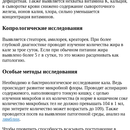
дефицитная. Также выявляется нехватка витамина К, кальция,
в сыворотке крови снижено содержание сывороточного
железа, ионов калия, хлора, сильно уменьшается
концентрация витаминов.
Копрологические исследования
Выявляется стеаторея, амилорея, креаторея. При более
глубокой диагностике проводят изучение количества жира в
кале за трое суток. Если при обычном питании жира
выявлено более 5 г в сутки, то это можно расценивать как
патологию.
Особые методы исследования
Необходимо и бактериологическое исследование кала. Ведь
происходит развитие микробной флоры. Проводят аспирацию
содержимого, наполняющего тонкую кишку, с целью
изучения микробов и их количества (в норме в кишечном соке
количество микробных тел не должно превышать 104 в 1 мл,
при энтерите количество может возрастать до 109). Также
проводится посев на выявление патогенной среды, анализ на
лямблии
.
Чтобы проверить способность всасывать поступающие в