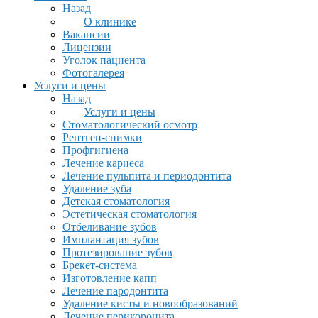
Назад
О клинике
Вакансии
Лицензии
Уголок пациента
Фотогалерея
Услуги и цены
Назад
Услуги и цены
Стоматологический осмотр
Рентген-снимки
Профгигиена
Лечение кариеса
Лечение пульпита и периодонтита
Удаление зуба
Детская стоматология
Эстетическая стоматология
Отбеливание зубов
Имплантация зубов
Протезирование зубов
Брекет-система
Изготовление капп
Лечение пародонтита
Удаление кисты и новообразований
Лечение перикоронита