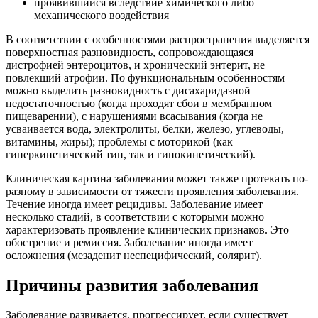
проявившийся вследствие химического либо
механического воздействия
В соответствии с особенностями распространения выделяется
поверхностная разновидность, сопровождающаяся
дистрофией энтероцитов, и хронический энтерит, не
повлекший атрофии. По функциональным особенностям
можно выделить разновидность с дисахаридазной
недостаточностью (когда проходят сбои в мембранном
пищеварении), с нарушениями всасывания (когда не
усваивается вода, электролиты, белки, железо, углеводы,
витамины, жиры); проблемы с моторикой (как
гиперкинетический тип, так и гипокинетический).
Клиническая картина заболевания может также протекать по-
разному в зависимости от тяжести проявления заболевания.
Течение иногда имеет рецидивы. Заболевание имеет
несколько стадий, в соответствии с которыми можно
характеризовать проявление клинических признаков. Это
обострение и ремиссия. Заболевание иногда имеет
осложнения (мезаденит неспецифический, солярит).
Причины развития заболевания
Заболевание развивается, прогрессирует, если существует