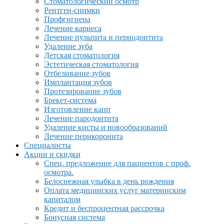
Стоматологический осмотр
Рентген-снимки
Профгигиена
Лечение кариеса
Лечение пульпита и периодонтита
Удаление зуба
Детская стоматология
Эстетическая стоматология
Отбеливание зубов
Имплантация зубов
Протезирование зубов
Брекет-система
Изготовление капп
Лечение пародонтита
Удаление кисты и новообразований
Лечение перикоронита
Специалисты
Акции и скидки
Спец. предложение для пациентов с проф.
осмотра.
Белоснежная улыбка в день рождения
Оплата медицинских услуг материнским
капиталом
Кредит и беспроцентная рассрочка
Бонусная система