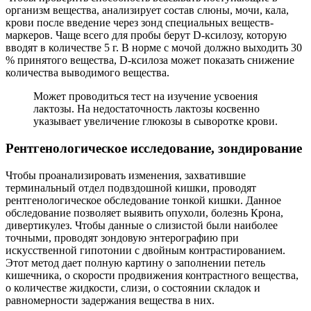
организм вещества, анализирует состав слюны, мочи, кала,
крови после введение через зонд специальных веществ-
маркеров. Чаще всего для пробы берут D-ксилозу, которую
вводят в количестве 5 г. В норме с мочой должно выходить 30
% принятого вещества, D-ксилоза может показать снижение
количества выводимого вещества.
Может проводиться тест на изучение усвоения
лактозы. На недостаточность лактозы косвенно
указывает увеличение глюкозы в сыворотке крови.
Рентгенологическое исследование, зондирование
Чтобы проанализировать изменения, захватившие
терминальный отдел подвздошной кишки, проводят
рентгенологическое обследование тонкой кишки. Данное
обследование позволяет выявить опухоли, болезнь Крона,
дивертикулез. Чтобы данные о слизистой были наиболее
точными, проводят зондовую энтерографию при
искусственной гипотонии с двойным контрастированием.
Этот метод дает полную картину о заполнении петель
кишечника, о скорости продвижения контрастного вещества,
о количестве жидкости, слизи, о состоянии складок и
равномерности задержания вещества в них.