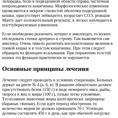
лихорадка, боли в подвздошной области справа, частичная
непроходимость кишечника. Морфологические изменения
проявляются в некрозе слизистой оболочки подвздошной
кишки, присутствует лейкоцитоз, возрастает СОЭ, реакция
Манту дает положительный результат, в легких наблюдается
посттуберкулезные изменения.
Если необходимо различить энтерит и амилоидоз, то нужно
обследовать стенки артериол и строму. Там выявляется сам
амилоид. Очень тяжело различать воспалительные явления в
тонкой кишке и в толстом кишечнике. При этом следует
обращать на функцию всасывания. При поражении толстой
кишки эта функция практически не нарушается.
Основные принципы лечения
Лечение следует проводить в условиях стационара. Больных
держат на диете № 4 (а, б, в). В рационе обязательно должен
присутствовать белок (150 г) в виде нежирного мяса, рыбы,
творога и яиц и жиры (100 г), только легко усвояемые.
Тугоплавкие животные жиры категорически запрещены
(бараньи, свиные). Если идет период обострения, то
количество жиров не должно превышать 70 г. Углеводы
должны составлять 450 г в день, как при обычной нагрузке.