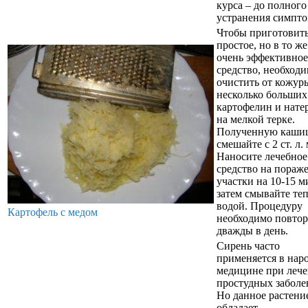
курса – до полного
устранения симпто
Чтобы приготовить
простое, но в то ж
очень эффективное
средство, необход
очистить от кожур
несколько больших
картофелин и нате
на мелкой терке.
Полученную каши
смешайте с 2 ст. л. 
Наносите лечебное
средство на пораж
участки на 10-15 м
затем смывайте те
водой. Процедуру
Картофель с медом
необходимо повтор
дважды в день.
Сирень часто
применяется в нар
медицине при леч
простудных заболе
Но данное растени
обладает