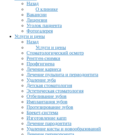
Назад
О клинике
Вакансии
Лицензии
Уголок пациента
Фотогалерея
Услуги и цены
Назад
Услуги и цены
Стоматологический осмотр
Рентген-снимки
Профгигиена
Лечение кариеса
Лечение пульпита и периодонтита
Удаление зуба
Детская стоматология
Эстетическая стоматология
Отбеливание зубов
Имплантация зубов
Протезирование зубов
Брекет-система
Изготовление капп
Лечение пародонтита
Удаление кисты и новообразований
Лечение перикоронита