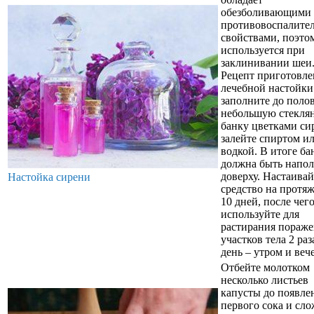
обезболивающими
противовоспалите
свойствами, поэто
используется при
заклинивании шеи
Рецепт приготовле
лечебной настойки
заполните до поло
небольшую стекля
банку цветками си
залейте спиртом и
водкой. В итоге ба
должна быть напо
доверху. Настаивай
Настойка сирени
средство на протя
10 дней, после чег
используйте для
растирания пораж
участков тела 2 раз
день – утром и веч
Отбейте молотком
несколько листьев
капусты до появле
первого сока и сл