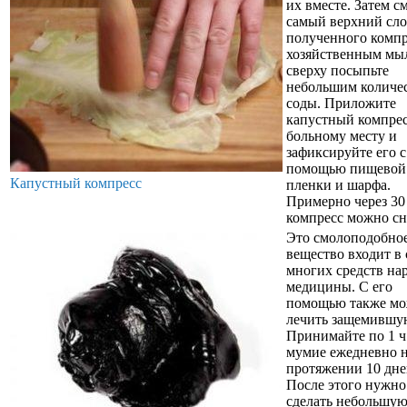
их вместе. Затем с
самый верхний сл
полученного компр
хозяйственным мыл
сверху посыпьте
небольшим количе
соды. Приложите
капустный компрес
больному месту и
зафиксируйте его с
помощью пищевой
Капустный компресс
пленки и шарфа.
Примерно через 30
компресс можно сн
Это смолоподобно
вещество входит в 
многих средств на
медицины. С его
помощью также м
лечить защемившу
Принимайте по 1 ч.
мумие ежедневно 
протяжении 10 дне
После этого нужно
сделать небольшую