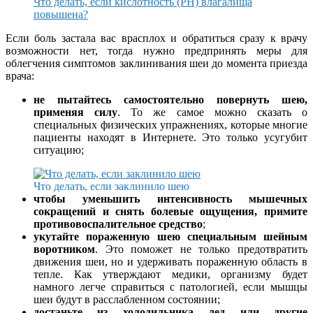
Что делать, если кислотность (PH) влагалища
повышена?
Если боль застала вас врасплох и обратиться сразу к врачу
возможности нет, тогда нужно предпринять меры для
облегчения симптомов заклинивания шеи до момента приезда
врача:
не пытайтесь самостоятельно повернуть шею,
применяя силу
. То же самое можно сказать о
специальных физических упражнениях, которые многие
пациенты находят в Интернете. Это только усугубит
ситуацию;
Что делать, если заклинило шею
чтобы уменьшить интенсивность мышечных
сокращений и снять болевые ощущения, примите
противовоспалительное средство
;
укутайте пораженную шею специальным шейным
воротником
. Это поможет не только предотвратить
движения шеи, но и удерживать пораженную область в
тепле. Как утверждают медики, организму будет
намного легче справиться с патологией, если мышцы
шеи будут в расслабленном состоянии;
достаньте из холодильника лед или другие