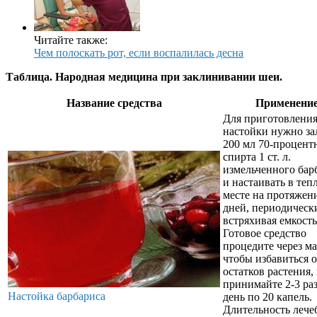
Читайте также:
Чем полоскать рот, если воспалилась десна
Таблица. Народная медицина при заклинивании шеи.
Название средства
Применени
Для приготовлени
настойки нужно за
200 мл 70-процент
спирта 1 ст. л.
измельченного бар
и настаивать в теп
месте на протяжен
дней, периодическ
встряхивая емкость
Готовое средство
процедите через м
чтобы избавиться о
остатков растения,
принимайте 2-3 раз
Настойка барбариса
день по 20 капель.
Длительность лече