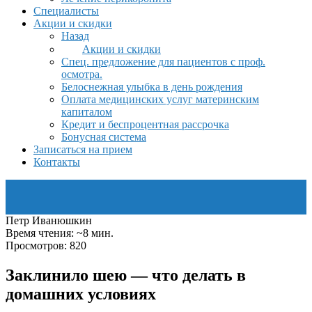
Специалисты
Акции и скидки
Назад
Акции и скидки
Спец. предложение для пациентов с проф.
осмотра.
Белоснежная улыбка в день рождения
Оплата медицинских услуг материнским
капиталом
Кредит и беспроцентная рассрочка
Бонусная система
Записаться на прием
Контакты
Петр Иванюшкин
Время чтения: ~8 мин.
Просмотров: 820
Заклинило шею — что делать в
домашних условиях