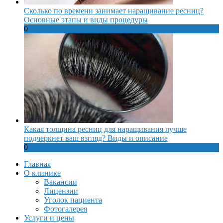
Сколько по времени занимает наращивание ресниц?
Основные этапы и виды процедуры
0
Какая толщина ресниц для наращивания лучше
подчеркнет ваш взгляд? Виды и описание
0
Главная
О клинике
Вакансии
Лицензии
Уголок пациента
Фотогалерея
Услуги и цены