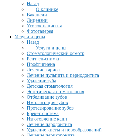
Назад
О клинике
Вакансии
Лицензии
Уголок пациента
Фотогалерея
Услуги и цены
Назад
Услуги и цены
Стоматологический осмотр
Рентген-снимки
Профгигиена
Лечение кариеса
Лечение пульпита и периодонтита
Удаление зуба
Детская стоматология
Эстетическая стоматология
Отбеливание зубов
Имплантация зубов
Протезирование зубов
Брекет-система
Изготовление капп
Лечение пародонтита
Удаление кисты и новообразований
Лечение перикоронита