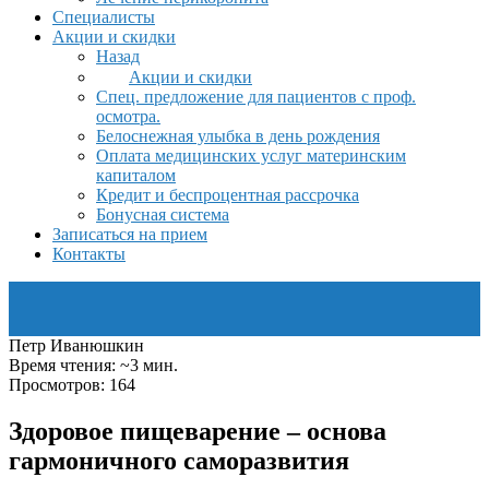
Специалисты
Акции и скидки
Назад
Акции и скидки
Спец. предложение для пациентов с проф.
осмотра.
Белоснежная улыбка в день рождения
Оплата медицинских услуг материнским
капиталом
Кредит и беспроцентная рассрочка
Бонусная система
Записаться на прием
Контакты
Петр Иванюшкин
Время чтения: ~3 мин.
Просмотров: 164
Здоровое пищеварение – основа
гармоничного саморазвития