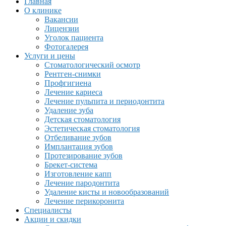
Главная
О клинике
Вакансии
Лицензии
Уголок пациента
Фотогалерея
Услуги и цены
Стоматологический осмотр
Рентген-снимки
Профгигиена
Лечение кариеса
Лечение пульпита и периодонтита
Удаление зуба
Детская стоматология
Эстетическая стоматология
Отбеливание зубов
Имплантация зубов
Протезирование зубов
Брекет-система
Изготовление капп
Лечение пародонтита
Удаление кисты и новообразований
Лечение перикоронита
Специалисты
Акции и скидки