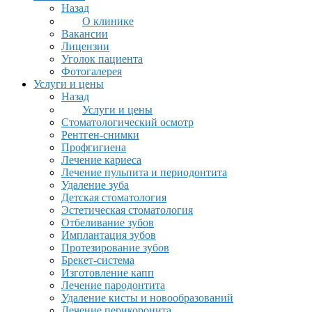
Назад
О клинике
Вакансии
Лицензии
Уголок пациента
Фотогалерея
Услуги и цены
Назад
Услуги и цены
Стоматологический осмотр
Рентген-снимки
Профгигиена
Лечение кариеса
Лечение пульпита и периодонтита
Удаление зуба
Детская стоматология
Эстетическая стоматология
Отбеливание зубов
Имплантация зубов
Протезирование зубов
Брекет-система
Изготовление капп
Лечение пародонтита
Удаление кисты и новообразований
Лечение перикоронита