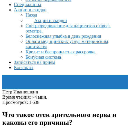
Специалисты
Акции и скидки
Назад
Акции и скидки
Спец. предложение для пациентов с проф.
осмотра.
Белоснежная улыбка в день рождения
Оплата медицинских услуг материнским
капиталом
Кредит и беспроцентная рассрочка
Бонусная система
Записаться на прием
Контакты
Петр Иванюшкин
Время чтения: ~4 мин.
Просмотров: 1 638
Что такое отек зрительного нерва и
каковы его причины?