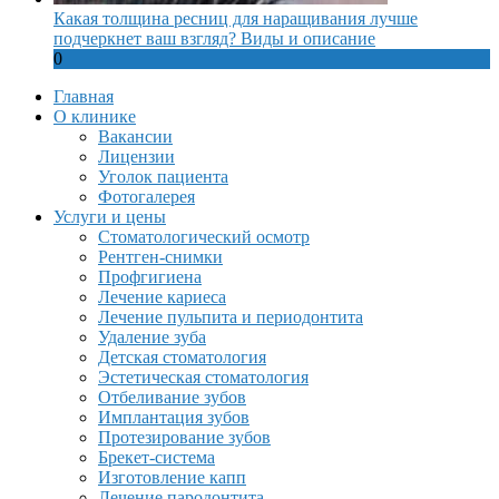
Какая толщина ресниц для наращивания лучше
подчеркнет ваш взгляд? Виды и описание
0
Главная
О клинике
Вакансии
Лицензии
Уголок пациента
Фотогалерея
Услуги и цены
Стоматологический осмотр
Рентген-снимки
Профгигиена
Лечение кариеса
Лечение пульпита и периодонтита
Удаление зуба
Детская стоматология
Эстетическая стоматология
Отбеливание зубов
Имплантация зубов
Протезирование зубов
Брекет-система
Изготовление капп
Лечение пародонтита