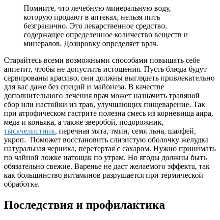
Помните, что лечебную минеральную воду,
которую продают в аптеках, нельзя пить
безгранично. Это лекарственное средство,
содержащее определенное количество веществ и
минералов. Дозировку определяет врач.
Старайтесь всеми возможными способами повышать себе
аппетит, чтобы не допустить истощения. Пусть блюда будут
сервированы красиво, они должны выглядеть привлекательно
для вас даже без специй и майонеза. В качестве
дополнительного лечения врач может назначить травяной
сбор или настойки из трав, улучшающих пищеварение. Так
при атрофическом гастрите полезна смесь из корневища аира,
меда и коньяка, а также зверобой, подорожник,
тысячелистник
, перечная мята, тмин, семя льна, шалфей,
укроп. Поможет восстановить слизистую оболочку желудка
натуральная черника, перетертая с сахаром. Нужно принимать
по чайной ложке натощак по утрам. Но ягоды должны быть
обязательно свежие. Варенье не даст желаемого эффекта, так
как большинство витаминов разрушается при термической
обработке.
Последствия и профилактика