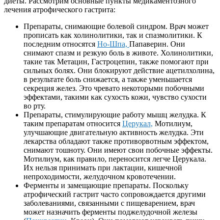
диеты. Рассмотрим основные пункты медикаментозного
лечения атрофического гастрита:
Препараты, снимающие болевой синдром. Врач может
прописать как холинолитики, так и спазмолитики. К
последним относятся
Но-Шпа,
Папаверин. Они
снимают спазм и резкую боль в животе. Холинолитики,
такие так Метацин, Гастроцепин, также помогают при
сильных болях. Они блокируют действие ацетилхолина,
в результате боль снижается, а также уменьшается
секреция желез. Это чревато некоторыми побочными
эффектами, такими как сухость кожи, чувство сухости
во рту.
Препараты, стимулирующие работу мышц желудка. К
таким препаратам относится
Церукал,
Мотилиум,
улучшающие двигательную активность желудка. Эти
лекарства обладают также противорвотным эффектом,
снимают тошноту. Они имеют свои побочные эффекты.
Мотилиум, как правило, переносится легче Церукала.
Их нельзя принимать при лактации, кишечной
непроходимости, желудочном кровотечении.
Ферменты и замещающие препараты. Поскольку
атрофический гастрит часто сопровождается другими
заболеваниями, связанными с пищеварением, врач
может назначить ферменты поджелудочной железы