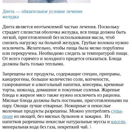
Диета — обязательное условие лечение
желудка
Диета является неотъемлемой частью лечения. Поскольку
страдает слизистая оболочка желудка, вся пища должна быть
легкой, приготовленной без использования масла, чтоб
снизить нагрузку на больной желудок. Грубые волокна нужно
исключить. Желательно, чтобы пища была мелко порублена
или перекручена. Необходимо следить за температурой пищи.
От всего горячего и холодного придется отказаться. Блюда
должны быть только теплыми.
Запрещены все продукты, содержащие специи, приправы,
канцерогены, большое количество соли, копчености,
газированные и алкогольный напитки, консервы, кремовые
торты, шоколад, домашние и покупные соленья. Жареные
блюда и жирное мясо также нужно исключить из рациона.
Мясные блюда должны быть постными, приготовленными на
пару. Овощи лучше отварные. Нежирные и некислые
молочные продукты разрешены. Можно употреблять
супы-
пюре
из овощей, без мясных бульонов и зажарки. Из
напитков разрешены некислые натуральные муссы и
кисели,
минеральная вода без газа, некрепкий чай. \