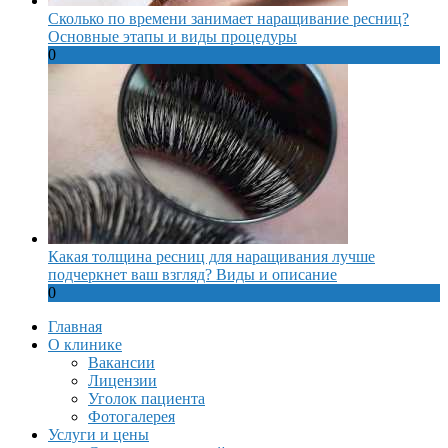
Сколько по времени занимает наращивание ресниц?
Основные этапы и виды процедуры
0
Какая толщина ресниц для наращивания лучше
подчеркнет ваш взгляд? Виды и описание
0
Главная
О клинике
Вакансии
Лицензии
Уголок пациента
Фотогалерея
Услуги и цены