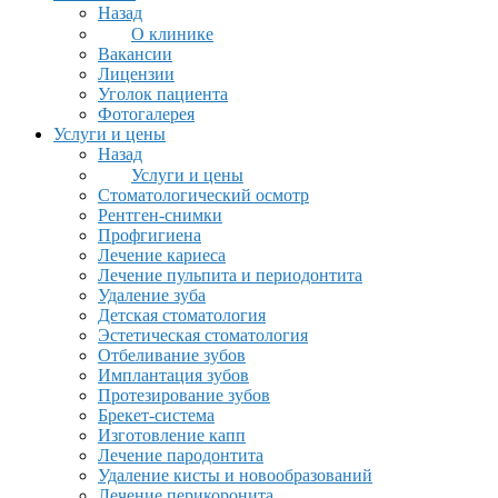
Назад
О клинике
Вакансии
Лицензии
Уголок пациента
Фотогалерея
Услуги и цены
Назад
Услуги и цены
Стоматологический осмотр
Рентген-снимки
Профгигиена
Лечение кариеса
Лечение пульпита и периодонтита
Удаление зуба
Детская стоматология
Эстетическая стоматология
Отбеливание зубов
Имплантация зубов
Протезирование зубов
Брекет-система
Изготовление капп
Лечение пародонтита
Удаление кисты и новообразований
Лечение перикоронита