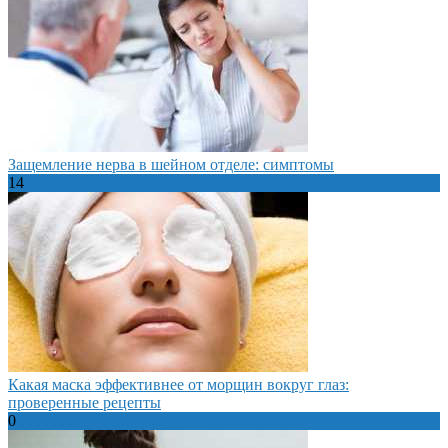
Защемление нерва в шейном отделе: симптомы
14
Какая маска эффективнее от морщин вокруг глаз:
проверенные рецепты
0