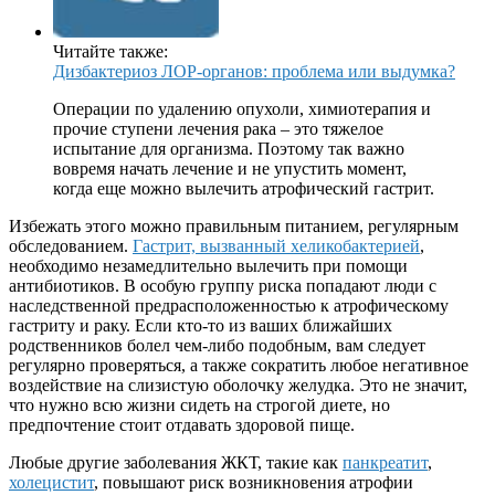
Читайте также:
Дизбактериоз ЛОР-органов: проблема или выдумка?
Операции по удалению опухоли, химиотерапия и
прочие ступени лечения рака – это тяжелое
испытание для организма. Поэтому так важно
вовремя начать лечение и не упустить момент,
когда еще можно вылечить атрофический гастрит.
Избежать этого можно правильным питанием, регулярным
обследованием.
Гастрит, вызванный хеликобактерией
,
необходимо незамедлительно вылечить при помощи
антибиотиков. В особую группу риска попадают люди с
наследственной предрасположенностью к атрофическому
гастриту и раку. Если кто-то из ваших ближайших
родственников болел чем-либо подобным, вам следует
регулярно проверяться, а также сократить любое негативное
воздействие на слизистую оболочку желудка. Это не значит,
что нужно всю жизни сидеть на строгой диете, но
предпочтение стоит отдавать здоровой пище.
Любые другие заболевания ЖКТ, такие как
панкреатит
,
холецистит
, повышают риск возникновения атрофии