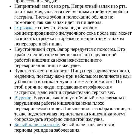
процессов в желудке.
Неприятный запах изо рта. Неприятный запах изо рта,
или какосмия, является неизменным атрибутом любого
гастрита. Чистка зубов и полоскание обычно не
помогают, так как запах идет из пищевода.
Отрыжка
с горечью. Из-за недостаточно
концентрированного желудочного сока после еды может
возникать отрыжка с горечью и неприятным запахом
непереваренной пищи.
Неустойчивый стул. Запор чередуется с поносом. Это
крайне неприятное явление вызвано нарушенной
работой кишечника из-за некачественного
переваривания пищи в желудке.
Чувство тяжести в животе. Пища переваривается плохо,
медленно, поэтому даже при небольшом количестве еды
у больного возникает чувство тяжести в животе. По
этой причине люди, страдающие атрофическим
гастритом, мало едят и стремительно теряют вес.
Вздутие
. Вздутие, как и неустойчивый стул связаны с
нарушением работы кишечника из-за плохо
перевариваемой пищи. Повышенное газообразование, а
также недостаточная перистальтика кишечника могут
сопровождать атрофию слизистой желудка.
Белый налет на языке.
Белый налет появляется в
периоды рецидива заболевания.