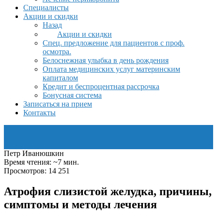
Специалисты
Акции и скидки
Назад
Акции и скидки
Спец. предложение для пациентов с проф.
осмотра.
Белоснежная улыбка в день рождения
Оплата медицинских услуг материнским
капиталом
Кредит и беспроцентная рассрочка
Бонусная система
Записаться на прием
Контакты
Петр Иванюшкин
Время чтения: ~7 мин.
Просмотров: 14 251
Атрофия слизистой желудка, причины,
симптомы и методы лечения