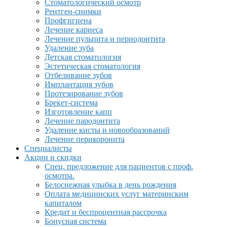
Стоматологический осмотр
Рентген-снимки
Профгигиена
Лечение кариеса
Лечение пульпита и периодонтита
Удаление зуба
Детская стоматология
Эстетическая стоматология
Отбеливание зубов
Имплантация зубов
Протезирование зубов
Брекет-система
Изготовление капп
Лечение пародонтита
Удаление кисты и новообразований
Лечение перикоронита
Специалисты
Акции и скидки
Спец. предложение для пациентов с проф.
осмотра.
Белоснежная улыбка в день рождения
Оплата медицинских услуг материнским
капиталом
Кредит и беспроцентная рассрочка
Бонусная система