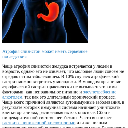
Атрофия слизистой может иметь серьезные
последствия
Чаще атрофия слизистой желудка встречается у людей в
возрасте, однако это не означает, что молодые люди совсем не
страдают этим заболеванием. В 10% случаев атрофический
гастрит можно встретить у молодежи. В молодом организме
атрофический гастрит практически не вызывается такими
факторами, как неправильное питание и
злоупотребление
алкоголем
, так как это длительный хронический процесс.
Чаще всего причиной являются аутоиммунные заболевания, в
результате которых иммунная система начинает уничтожать
клетки организма, распознавая их как опасные. Сбои в
пищеварительной системе неизбежны. Часто возникает
гастрит с пониженной кислотностью
или же полным
отсутствием соляной кислоты в желудочном соке. Рассмотрим