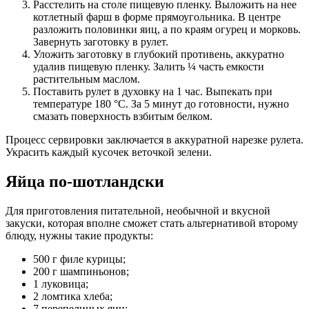
Расстелить на столе пищевую пленку. Выложить на нее
котлетный фарш в форме прямоугольника. В центре
разложить половинки яиц, а по краям огурец и морковь.
Завернуть заготовку в рулет.
Уложить заготовку в глубокий противень, аккуратно
удалив пищевую пленку. Залить ¼ часть емкости
растительным маслом.
Поставить рулет в духовку на 1 час. Выпекать при
температуре 180 °С. За 5 минут до готовности, нужно
смазать поверхность взбитым белком.
Процесс сервировки заключается в аккуратной нарезке рулета.
Украсить каждый кусочек веточкой зелени.
Яйца по-шотландски
Для приготовления питательной, необычной и вкусной
закуски, которая вполне сможет стать альтернативой второму
блюду, нужны такие продукты:
500 г филе курицы;
200 г шампиньонов;
1 луковица;
2 ломтика хлеба;
7 перепелиных яиц;