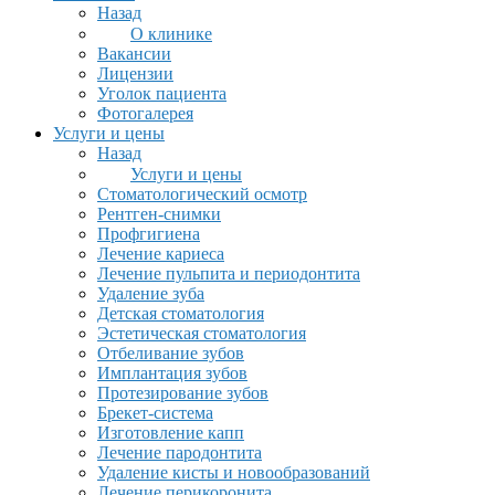
Назад
О клинике
Вакансии
Лицензии
Уголок пациента
Фотогалерея
Услуги и цены
Назад
Услуги и цены
Стоматологический осмотр
Рентген-снимки
Профгигиена
Лечение кариеса
Лечение пульпита и периодонтита
Удаление зуба
Детская стоматология
Эстетическая стоматология
Отбеливание зубов
Имплантация зубов
Протезирование зубов
Брекет-система
Изготовление капп
Лечение пародонтита
Удаление кисты и новообразований
Лечение перикоронита