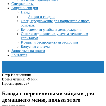
Специалисты
Акции и скидки
Назад
Акции и скидки
Спец. предложение для пациентов с проф.
осмотра.
Белоснежная улыбка в день рождения
Оплата медицинских услуг материнским
капиталом
Кредит и беспроцентная рассрочка
Бонусная система
Записаться на прием
Контакты
Петр Иванюшкин
Время чтения: ~9 мин.
Просмотров: 297
Блюда с перепелиными яйцами для
домашнего меню, польза этого