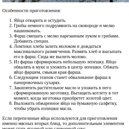
Особенности приготовления:
Яйца отварить и остудить.
Грибы немного подрумянить на сковороде и мелко
нашинковать.
Фарш смешать с мелко нарезанным луком и грибами.
Добавить специи.
Ломтики хлеба залить молоком и дождаться
максимального размягчения. Размять хлеб и высыпать
его в фарш. Сюда же вылить молоко.
Из фарша сформировать небольшую лепешку. Яйцо
обвалять в муке и уложить в центр лепешки. Обжать
яйцо фаршем, смыкая края фарша.
Следующим этапом станет обваливание фарша в
панировочных сухарях.
Закипятить растительное масло и уложить в него
сформированную заготовку. Вытащить котлету в тот
момент, когда заготовка приобретет золотой цвет.
Выложить обжаренное яйцо на бумажную салфетку,
чтобы убрать излишки масла.
Если перепелиные яйца используются для приготовления
именно мясных вторых блюд, то дополнительным элементом
может стать ягодный или сливочный соус.