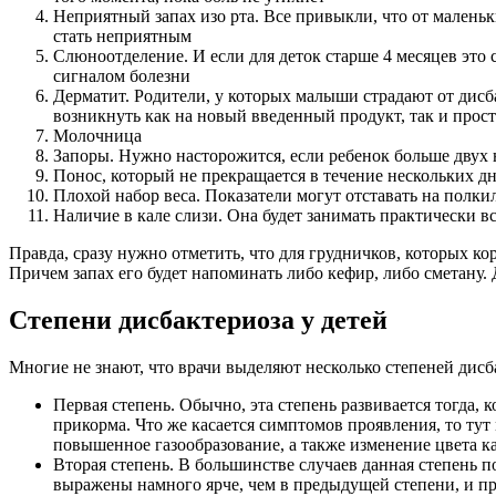
Неприятный запах изо рта. Все привыкли, что от маленьк
стать неприятным
Слюноотделение. И если для деток старше 4 месяцев это 
сигналом болезни
Дерматит. Родители, у которых малыши страдают от дисба
возникнуть как на новый введенный продукт, так и прост
Молочница
Запоры. Нужно насторожится, если ребенок больше двух н
Понос, который не прекращается в течение нескольких дн
Плохой набор веса. Показатели могут отставать на полки
Наличие в кале слизи. Она будет занимать практически в
Правда, сразу нужно отметить, что для грудничков, которых к
Причем запах его будет напоминать либо кефир, либо сметану.
Степени дисбактериоза у детей
Многие не знают, что врачи выделяют несколько степеней дис
Первая степень. Обычно, эта степень развивается тогда, 
прикорма. Что же касается симптомов проявления, то тут 
повышенное газообразование, а также изменение цвета к
Вторая степень. В большинстве случаев данная степень 
выражены намного ярче, чем в предыдущей степени, и пр