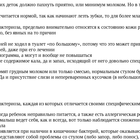
их деток должно пахнуть приятно, или минимум молоком. Но в то
считается нормой, так как начинают лезть зубки, то для более
ктериоза, предельно внимательно относятся к состоянию кожи р
о, без явных на то причин
ей не ходил в туалет «по большому», потому что это может при
ей, даже при его лечении
лограмма, а могут и вообще не повышаться
се содержимое кала, да и запах, исходящий от него довольно с
ормят грудным молоком или только смесью, нормальным стулом б
 Да и присутствие слизи и непереваренных кусочков (в небольшо
бактериоза, каждая из которых отличается своими специфически
когда ребенок неправильно питается, а также есть аллергическая
малыш ведет себя, как и всегда, вот только наблюдается снижени
ала
появляется при наличии в кишечнике бактерий, которые оказыв
едставляют собой проблемы со стулом (либо запор, либо понос),