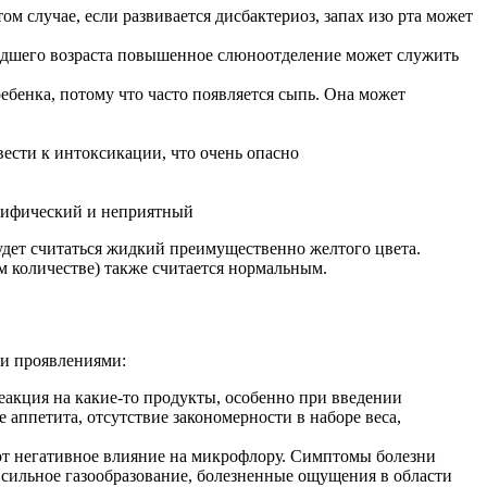
м случае, если развивается дисбактериоз, запах изо рта может
 младшего возраста повышенное слюноотделение может служить
ебенка, потому что часто появляется сыпь. Она может
вести к интоксикации, что очень опасно
пецифический и неприятный
удет считаться жидкий преимущественно желтого цвета.
м количестве) также считается нормальным.
ми проявлениями:
 реакция на какие-то продукты, особенно при введении
е аппетита, отсутствие закономерности в наборе веса,
ают негативное влияние на микрофлору. Симптомы болезни
 сильное газообразование, болезненные ощущения в области