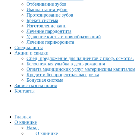
Отбеливание зубов
Имплантация зубов
Протезирование зубов
Брекет-система
Изготовление капп
Лечение пародонтита
Удаление кисты и новообразований
Лечение перикоронита
Специалисты
Акции и скидки
Спец. предложение для пациентов с проф. осмотра.
Белоснежная улыбка в день рождения
Оплата медицинских услуг материнским капитало
Кредит и беспроцентная рассрочка
Бонусная система
Записаться на прием
Контакты
Главная
О клинике
Назад
О клинике