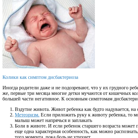
Колики как симптом дисбактериоза
Иногда родители даже и не подозревают, что у их грудного реб
же, первые три месяца многие детки мучаются от кишечных ко
большей части негативное. К основным симптомам дисбактерио
Вздутие живота. Живот ребенка как будто надувается, на
Метеоризм.
Если приложить руку к животу ребенка, то м
малыш может напрячься и заплакать
Боли в животе. И если ребенок старшего возраста может п
еще одна характерная особенность, как можно распознать
того момента, пока боль не утихнет