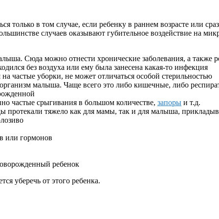
ся только в том случае, если ребенку в раннем возрасте или ср
льшинстве случаев оказывают губительное воздействие на микро
алыша. Сюда можно отнести хронические заболевания, а также 
ходился без воздуха или ему была занесена какая-то инфекция
 на частые уборки, не может отличаться особой стерильностью
 организм малыша. Чаще всего это либо кишечные, либо респир
врожденной
нно частые срыгивания в большом количестве,
запоры
и т.д.
ы протекали тяжело как для мамы, так и для малыша, прикладыв
олозиво
в или гормонов
 новорожденный ребенок
тся уберечь от этого ребенка.