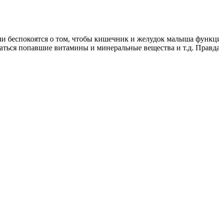
ли беспокоятся о том, чтобы кишечник и желудок малыша функцио
иваться попавшие витамины и минеральные вещества и т.д. Правд