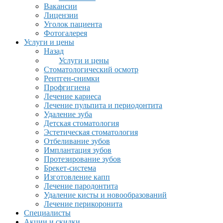
Вакансии
Лицензии
Уголок пациента
Фотогалерея
Услуги и цены
Назад
Услуги и цены
Стоматологический осмотр
Рентген-снимки
Профгигиена
Лечение кариеса
Лечение пульпита и периодонтита
Удаление зуба
Детская стоматология
Эстетическая стоматология
Отбеливание зубов
Имплантация зубов
Протезирование зубов
Брекет-система
Изготовление капп
Лечение пародонтита
Удаление кисты и новообразований
Лечение перикоронита
Специалисты
Акции и скидки