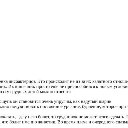
енка дисбактериоз. Это происходит не из-за их халатного отноше
лик. Их кишечник просто еще не приспособился к новым условия
за у грудных детей можно отнести:
 ощупь он становится очень упругим, как надутый шарик
ожно почувствовать постоянное урчание, бурление, которое при 
оказать, где у него болит, то грудничок не может этого сделать
, что болит именно животик. Во время плача и очередного спазм