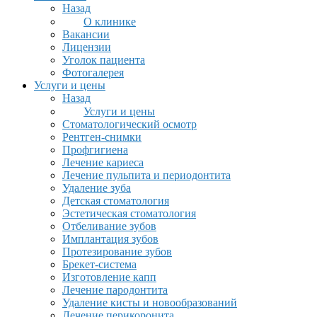
Назад
О клинике
Вакансии
Лицензии
Уголок пациента
Фотогалерея
Услуги и цены
Назад
Услуги и цены
Стоматологический осмотр
Рентген-снимки
Профгигиена
Лечение кариеса
Лечение пульпита и периодонтита
Удаление зуба
Детская стоматология
Эстетическая стоматология
Отбеливание зубов
Имплантация зубов
Протезирование зубов
Брекет-система
Изготовление капп
Лечение пародонтита
Удаление кисты и новообразований
Лечение перикоронита