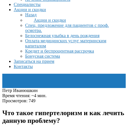
Специалисты
Акции и скидки
Назад
Акции и скидки
Спец. предложение для пациентов с проф.
осмотра.
Белоснежная улыбка в день рождения
Оплата медицинских услуг материнским
капиталом
Кредит и беспроцентная рассрочка
Бонусная система
Записаться на прием
Контакты
Петр Иванюшкин
Время чтения: ~4 мин.
Просмотров: 749
Что такое гипертелоризм и как лечить
данную проблему?