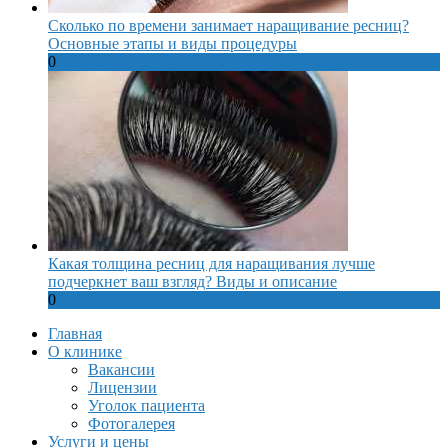
Сколько по времени занимает наращивание ресниц?
Основные этапы и виды процедуры
0
Какая толщина ресниц для наращивания лучше
подчеркнет ваш взгляд? Виды и описание
0
Главная
О клинике
Вакансии
Лицензии
Уголок пациента
Фотогалерея
Услуги и цены