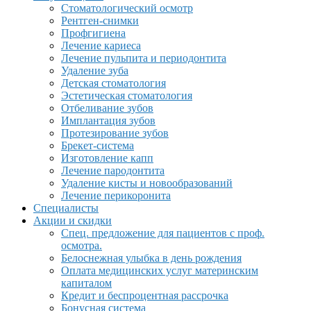
Стоматологический осмотр
Рентген-снимки
Профгигиена
Лечение кариеса
Лечение пульпита и периодонтита
Удаление зуба
Детская стоматология
Эстетическая стоматология
Отбеливание зубов
Имплантация зубов
Протезирование зубов
Брекет-система
Изготовление капп
Лечение пародонтита
Удаление кисты и новообразований
Лечение перикоронита
Специалисты
Акции и скидки
Спец. предложение для пациентов с проф.
осмотра.
Белоснежная улыбка в день рождения
Оплата медицинских услуг материнским
капиталом
Кредит и беспроцентная рассрочка
Бонусная система