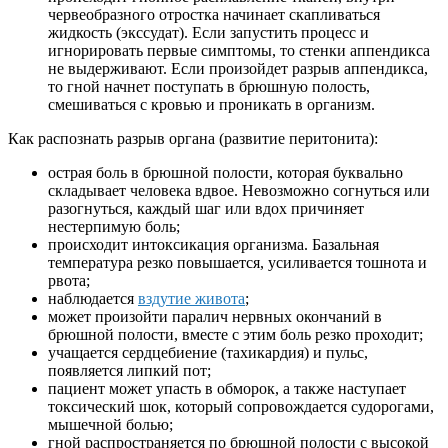
червеобразного отростка начинает скапливаться
жидкость (экссудат). Если запустить процесс и
игнорировать первые симптомы, то стенки аппендикса
не выдерживают. Если произойдет разрыв аппендикса,
то гной начнет поступать в брюшную полость,
смешиваться с кровью и проникать в организм.
Как распознать разрыв органа (развитие перитонита):
острая боль в брюшной полости, которая буквально
складывает человека вдвое. Невозможно согнуться или
разогнуться, каждый шаг или вдох причиняет
нестерпимую боль;
происходит интоксикация организма. Базальная
температура резко повышается, усиливается тошнота и
рвота;
наблюдается
вздутие живота
;
может произойти паралич нервных окончаний в
брюшной полости, вместе с этим боль резко проходит;
учащается сердцебиение (тахикардия) и пульс,
появляется липкий пот;
пациент может упасть в обморок, а также наступает
токсический шок, который сопровождается судорогами,
мышечной болью;
гной распространяется по брюшной полости с высокой