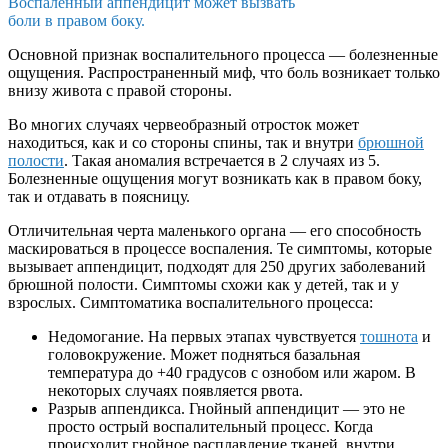
Воспаленный аппендицит может вызвать
боли в правом боку.
Основной признак воспалительного процесса — болезненные
ощущения. Распространенный миф, что боль возникает только
внизу живота с правой стороны.
Во многих случаях червеобразный отросток может
находиться, как и со стороны спины, так и внутри
брюшной
полости
. Такая аномалия встречается в 2 случаях из 5.
Болезненные ощущения могут возникать как в правом боку,
так и отдавать в поясницу.
Отличительная черта маленького органа — его способность
маскироваться в процессе воспаления. Те симптомы, которые
вызывает аппендицит, подходят для 250 других заболеваний
брюшной полости. Симптомы схожи как у детей, так и у
взрослых. Симптоматика воспалительного процесса:
Недомогание. На первых этапах чувствуется
тошнота
и
головокружение. Может подняться базальная
температура до +40 градусов с ознобом или жаром. В
некоторых случаях появляется рвота.
Разрыв аппендикса. Гнойный аппендицит — это не
просто острый воспалительный процесс. Когда
происходит гнойное расплавление тканей, внутри