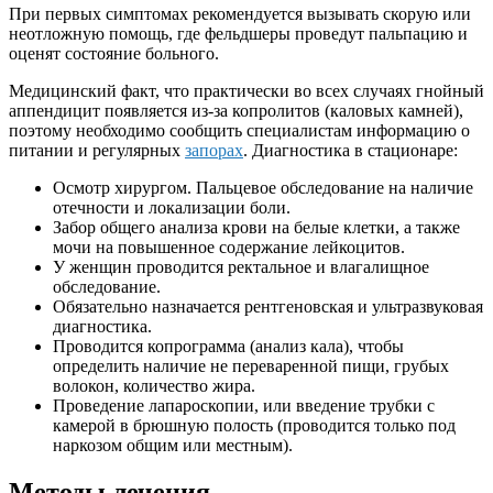
При первых симптомах рекомендуется вызывать скорую или
неотложную помощь, где фельдшеры проведут пальпацию и
оценят состояние больного.
Медицинский факт, что практически во всех случаях гнойный
аппендицит появляется из-за копролитов (каловых камней),
поэтому необходимо сообщить специалистам информацию о
питании и регулярных
запорах
. Диагностика в стационаре:
Осмотр хирургом. Пальцевое обследование на наличие
отечности и локализации боли.
Забор общего анализа крови на белые клетки, а также
мочи на повышенное содержание лейкоцитов.
У женщин проводится ректальное и влагалищное
обследование.
Обязательно назначается рентгеновская и ультразвуковая
диагностика.
Проводится копрограмма (анализ кала), чтобы
определить наличие не переваренной пищи, грубых
волокон, количество жира.
Проведение лапароскопии, или введение трубки с
камерой в брюшную полость (проводится только под
наркозом общим или местным).
Методы лечения