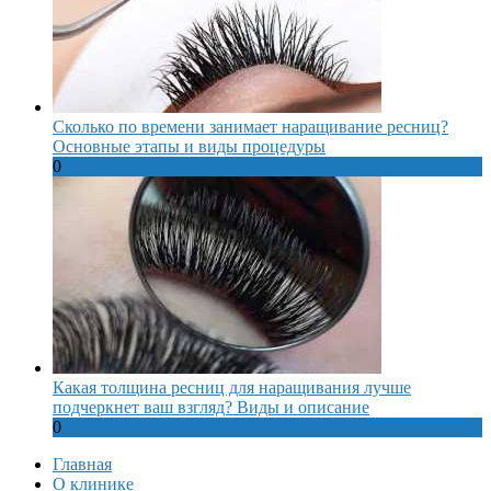
Сколько по времени занимает наращивание ресниц?
Основные этапы и виды процедуры
0
Какая толщина ресниц для наращивания лучше
подчеркнет ваш взгляд? Виды и описание
0
Главная
О клинике