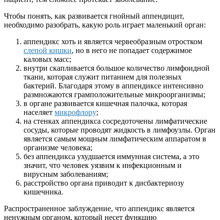
Чтобы понять, как развивается гнойный аппендицит,
необходимо разобрать, какую роль играет маленький орган:
аппендикс хоть и является червеобразным отростком
слепой кишки
, но в него не попадает содержимое
каловых масс;
внутри скапливается большое количество лимфоидной
ткани, которая служит питанием для полезных
бактерий. Благодаря этому в аппендиксе интенсивно
размножаются грамположительные микроорганизмы;
в органе развивается кишечная палочка, которая
населяет
микрофлору
;
на стенках аппендикса сосредоточены лимфатические
сосуды, которые проводят жидкость в лимфоузлы. Орган
является самым мощным лимфатическим аппаратом в
организме человека;
без аппендикса ухудшается иммунная система, а это
значит, что человек уязвим к инфекционным и
вирусным заболеваниям;
расстройство органа приводит к дисбактериозу
кишечника.
Распространенное заблуждение, что аппендикс является
ненужным органом, который несет функцию