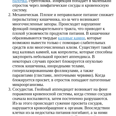
палочка
, стрептококк. Инфекция попадает в маленький
отросток через лимфатические сосуды и кровеносную
систему.
Механическая. Плохое и неправильное питание снижает
перильстатику кишечника, из-за чего возникают
многочисленные запоры. Происходит нарушение
функций пищеварительного тракта, что приводит к
плохой усвояемости продуктов питания. В кишечнике
образовываются твердые
каловые камни
, которые
возможно вывести только с помощью слабительных
средств или многочисленных клизм. Существует такой
вид каловых камней, как копролиты, которые способны
закупорить небольшой просвет аппендикса. В
некоторых случаях просвет блокируется опухолью
стенок кишечника, инородными телами,
гиперплазированными фолликулами, а также
паразитами (глистами, ленточными червями). Когда
блокируется просвет, в отросток попадают патогенные
микроорганизмы.
Сосудистая. Гнойный аппендицит возникает на фоне
поражения кровеносной системы, когда стенки сосудов
сначала воспаляются, затем постепенно разрушаются.
Из-за этого происходит сужение просвета сосудов,
нарушается кровообращение к органам. Впоследствии
клетки из-за недостатка питания погибают, а за ними