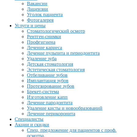
Вакансии
Лицензии
Уголок пациента
Фотогалерея
Услуги и цены
Стоматологический осмотр
Рентген-снимки
Профгигиена
Лечение кариеса
Лечение пульпита и периодонтита
Удаление зуба
Детская стоматология
Эстетическая стоматология
Отбеливание зубов
Имплантация зубов
Протезирование зубов
Брекет-система
Изготовление капп
Лечение пародонтита
Удаление кисты и новообразований
Лечение перикоронита
Специалисты
Акции и скидки
Спец. предложение для пациентов с проф.
осмотра.