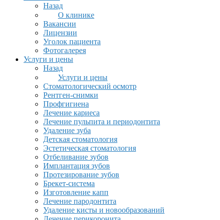
Назад
О клинике
Вакансии
Лицензии
Уголок пациента
Фотогалерея
Услуги и цены
Назад
Услуги и цены
Стоматологический осмотр
Рентген-снимки
Профгигиена
Лечение кариеса
Лечение пульпита и периодонтита
Удаление зуба
Детская стоматология
Эстетическая стоматология
Отбеливание зубов
Имплантация зубов
Протезирование зубов
Брекет-система
Изготовление капп
Лечение пародонтита
Удаление кисты и новообразований
Лечение перикоронита