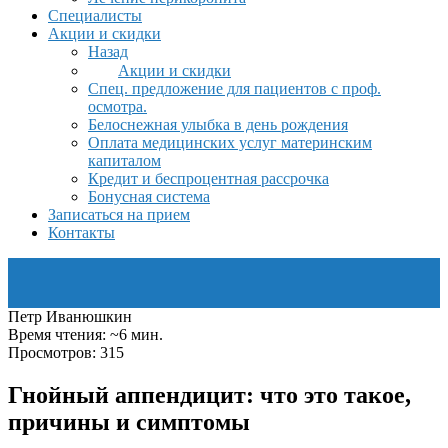
Специалисты
Акции и скидки
Назад
Акции и скидки
Спец. предложение для пациентов с проф.
осмотра.
Белоснежная улыбка в день рождения
Оплата медицинских услуг материнским
капиталом
Кредит и беспроцентная рассрочка
Бонусная система
Записаться на прием
Контакты
Петр Иванюшкин
Время чтения: ~6 мин.
Просмотров: 315
Гнойный аппендицит: что это такое,
причины и симптомы