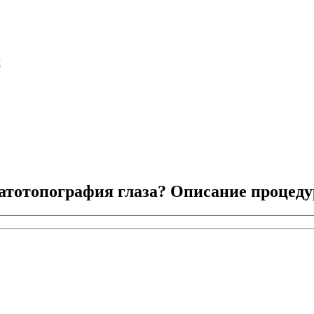
м
ратотопография глаза? Описание процед