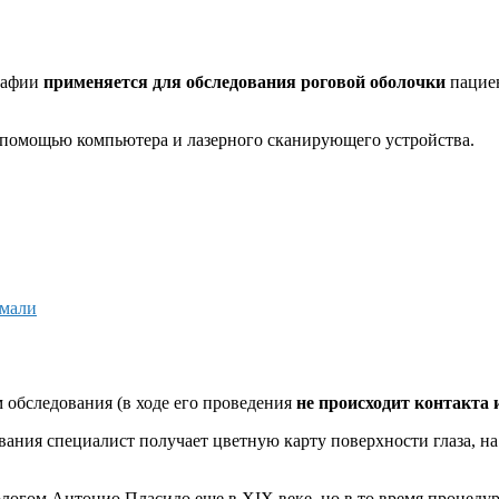
рафии
применяется для обследования роговой оболочки
пацие
 помощью компьютера и лазерного сканирующего устройства.
эмали
 обследования (в ходе его проведения
не происходит контакта 
ания специалист получает цветную карту поверхности глаза, н
огом Антонио Пласидо еще в XIX веке, но в то время процеду