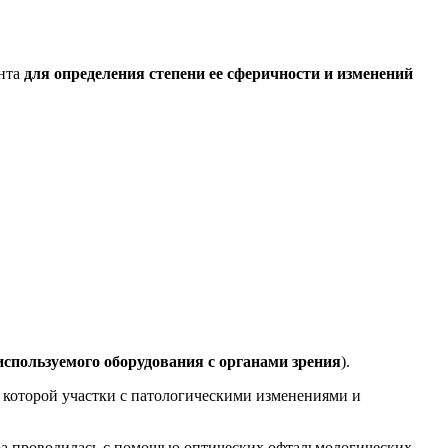
нта
для определения степени ее сферичности и изменений
используемого оборудования с органами зрения
).
а которой участки с патологическими изменениями и
ра проводилась с помощью оптических офтальмологических