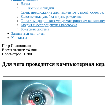
Назад
Акции и скидки
Спец. предложение для пациентов с проф. осмотра.
Белоснежная улыбка в день рождения
Оплата медицинских услуг материнским капитало
Кредит и беспроцентная рассрочка
Бонусная система
Записаться на прием
Контакты
Петр Иванюшкин
Время чтения: ~4 мин.
Просмотров: 1 380
Для чего проводится компьютерная ке