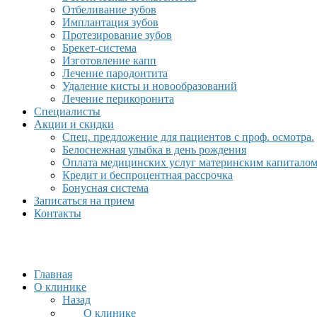
Отбеливание зубов
Имплантация зубов
Протезирование зубов
Брекет-система
Изготовление капп
Лечение пародонтита
Удаление кисты и новообразований
Лечение перикоронита
Специалисты
Акции и скидки
Спец. предложение для пациентов с проф. осмотра.
Белоснежная улыбка в день рождения
Оплата медицинских услуг материнским капитало
Кредит и беспроцентная рассрочка
Бонусная система
Записаться на прием
Контакты
Главная
О клинике
Назад
О клинике