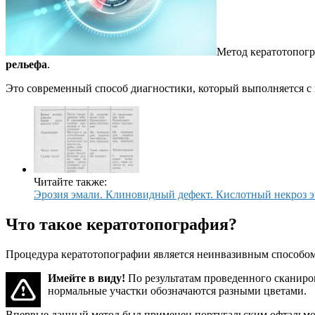
Метод кератотопог
рельефа
.
Это современный способ диагностики, который выполняется с
Читайте также:
Эрозия эмали. Клиновидный дефект. Кислотный некроз 
Что такое кератотопография?
Процедура кератотопографии является неинвазивным способом
Имейте в виду!
По результатам проведенного сканиров
нормальные участки обозначаются разными цветами.
Впервые данный метод был применен португальским офтальмол