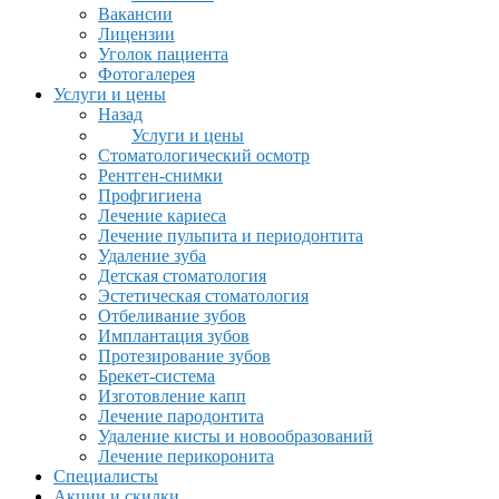
Вакансии
Лицензии
Уголок пациента
Фотогалерея
Услуги и цены
Назад
Услуги и цены
Стоматологический осмотр
Рентген-снимки
Профгигиена
Лечение кариеса
Лечение пульпита и периодонтита
Удаление зуба
Детская стоматология
Эстетическая стоматология
Отбеливание зубов
Имплантация зубов
Протезирование зубов
Брекет-система
Изготовление капп
Лечение пародонтита
Удаление кисты и новообразований
Лечение перикоронита
Специалисты
Акции и скидки