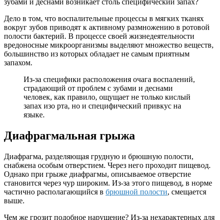
зубами и деснами возникает столь специфический запах?
Дело в том, что воспалительные процессы в мягких тканях
вокруг зубов приводят к активному размножению в ротовой
полости бактерий. В процессе своей жизнедеятельности
вредоносные микроорганизмы выделяют множество веществ,
большинство из которых обладает не самым приятным
запахом.
Из-за специфики расположения очага воспалений,
страдающий от проблем с зубами и деснами
человек, как правило, ощущает не только кислый
запах изо рта, но и специфический привкус на
языке.
Диафрагмальная грыжа
Диафрагма, разделяющая грудную и брюшную полости,
снабжена особым отверстием. Через него проходит пищевод.
Однако при грыже диафрагмы, описываемое отверстие
становится через чур широким. Из-за этого пищевод, в норме
частично располагающийся в
брюшной полости
, смещается
выше.
Чем же грозит подобное нарушение? Из-за нехарактерных для