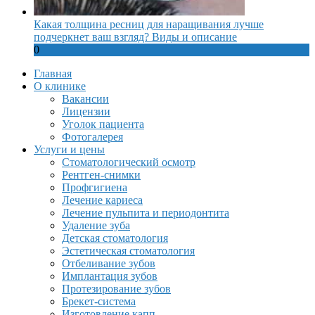
Какая толщина ресниц для наращивания лучше
подчеркнет ваш взгляд? Виды и описание
0
Главная
О клинике
Вакансии
Лицензии
Уголок пациента
Фотогалерея
Услуги и цены
Стоматологический осмотр
Рентген-снимки
Профгигиена
Лечение кариеса
Лечение пульпита и периодонтита
Удаление зуба
Детская стоматология
Эстетическая стоматология
Отбеливание зубов
Имплантация зубов
Протезирование зубов
Брекет-система
Изготовление капп