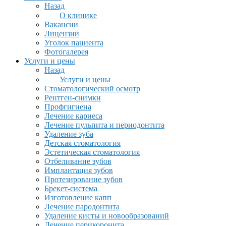
Назад
О клинике
Вакансии
Лицензии
Уголок пациента
Фотогалерея
Услуги и цены
Назад
Услуги и цены
Стоматологический осмотр
Рентген-снимки
Профгигиена
Лечение кариеса
Лечение пульпита и периодонтита
Удаление зуба
Детская стоматология
Эстетическая стоматология
Отбеливание зубов
Имплантация зубов
Протезирование зубов
Брекет-система
Изготовление капп
Лечение пародонтита
Удаление кисты и новообразований
Лечение перикоронита