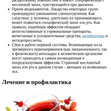
расщепления). Именно они и имеют специфический с
кислинкой запах, чувствующийся при дыхании.
Прием медикаментов. Лекарства некоторых групп
провоцируют уменьшение слюноотделения. Как
следствие, у человека, длительно их принимающего,
может появиться специфический запах изо рта. Как
правило, подобным эффектом обладают
антигистаминные и гормональные препараты,
мочегонные и успокоительные средства,
антибиотики
и
антидепрессанты.
Сбои в работе нервной системы. Возникающие из-за
чрезмерного перенапряжения (как эмоционального, так
и физического) неполадки в человеческом организме
могут приводить к самым неожиданным и
непредсказуемым эффектам. Странный кисловатый
запах изо рта в данном случае – меньшее из возможных
зол.
Лечение и профилактика