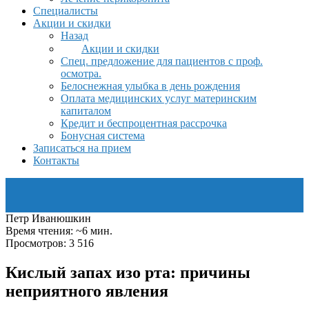
Специалисты
Акции и скидки
Назад
Акции и скидки
Спец. предложение для пациентов с проф.
осмотра.
Белоснежная улыбка в день рождения
Оплата медицинских услуг материнским
капиталом
Кредит и беспроцентная рассрочка
Бонусная система
Записаться на прием
Контакты
Петр Иванюшкин
Время чтения: ~6 мин.
Просмотров: 3 516
Кислый запах изо рта: причины
неприятного явления