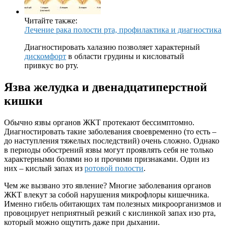
Читайте также:
Лечение рака полости рта, профилактика и диагностика
Диагностировать халазию позволяет характерный
дискомфорт
в области грудины и кисловатый
привкус во рту.
Язва желудка и двенадцатиперстной
кишки
Обычно язвы органов ЖКТ протекают бессимптомно.
Диагностировать такие заболевания своевременно (то есть –
до наступления тяжелых последствий) очень сложно. Однако
в периоды обострений язвы могут проявлять себя не только
характерными болями но и прочими признаками. Один из
них – кислый запах из
ротовой полости
.
Чем же вызвано это явление? Многие заболевания органов
ЖКТ влекут за собой нарушения микрофлоры кишечника.
Именно гибель обитающих там полезных микроорганизмов и
провоцирует неприятный резкий с кислинкой запах изо рта,
который можно ощутить даже при дыхании.