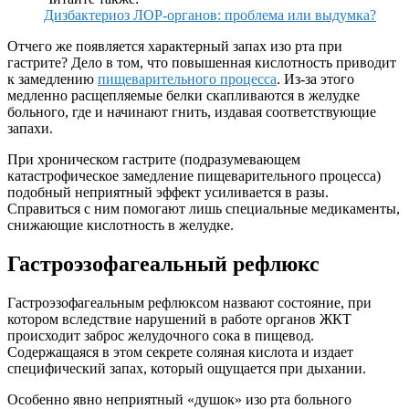
Дизбактериоз ЛОР-органов: проблема или выдумка?
Отчего же появляется характерный запах изо рта при
гастрите? Дело в том, что повышенная кислотность приводит
к замедлению
пищеварительного процесса
. Из-за этого
медленно расщепляемые белки скапливаются в желудке
больного, где и начинают гнить, издавая соответствующие
запахи.
При хроническом гастрите (подразумевающем
катастрофическое замедление пищеварительного процесса)
подобный неприятный эффект усиливается в разы.
Справиться с ним помогают лишь специальные медикаменты,
снижающие кислотность в желудке.
Гастроэзофагеальный рефлюкс
Гастроэзофагеальным рефлюксом назвают состояние, при
котором вследствие нарушений в работе органов ЖКТ
происходит заброс желудочного сока в пищевод.
Содержащаяся в этом секрете соляная кислота и издает
специфический запах, который ощущается при дыхании.
Особенно явно неприятный «душок» изо рта больного