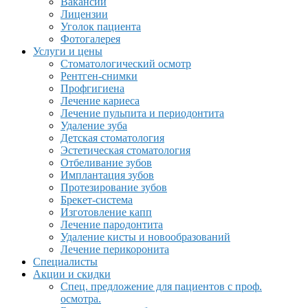
Вакансии
Лицензии
Уголок пациента
Фотогалерея
Услуги и цены
Стоматологический осмотр
Рентген-снимки
Профгигиена
Лечение кариеса
Лечение пульпита и периодонтита
Удаление зуба
Детская стоматология
Эстетическая стоматология
Отбеливание зубов
Имплантация зубов
Протезирование зубов
Брекет-система
Изготовление капп
Лечение пародонтита
Удаление кисты и новообразований
Лечение перикоронита
Специалисты
Акции и скидки
Спец. предложение для пациентов с проф.
осмотра.