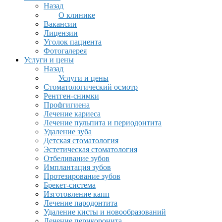
Назад
О клинике
Вакансии
Лицензии
Уголок пациента
Фотогалерея
Услуги и цены
Назад
Услуги и цены
Стоматологический осмотр
Рентген-снимки
Профгигиена
Лечение кариеса
Лечение пульпита и периодонтита
Удаление зуба
Детская стоматология
Эстетическая стоматология
Отбеливание зубов
Имплантация зубов
Протезирование зубов
Брекет-система
Изготовление капп
Лечение пародонтита
Удаление кисты и новообразований
Лечение перикоронита