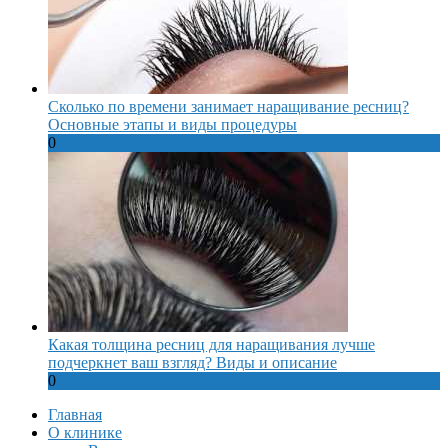
Сколько по времени занимает наращивание ресниц?
Основные этапы и виды процедуры
0
Какая толщина ресниц для наращивания лучше
подчеркнет ваш взгляд? Виды и описание
0
Главная
О клинике