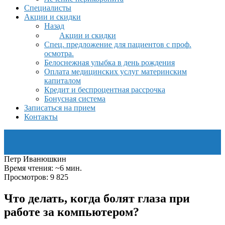
Специалисты
Акции и скидки
Назад
Акции и скидки
Спец. предложение для пациентов с проф.
осмотра.
Белоснежная улыбка в день рождения
Оплата медицинских услуг материнским
капиталом
Кредит и беспроцентная рассрочка
Бонусная система
Записаться на прием
Контакты
Петр Иванюшкин
Время чтения: ~6 мин.
Просмотров: 9 825
Что делать, когда болят глаза при
работе за компьютером?