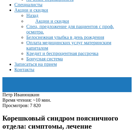
Специалисты
Акции и скидки
Назад
Акции и скидки
Спец. предложение для пациентов с проф.
осмотра.
Белоснежная улыбка в день рождения
Оплата медицинских услуг материнским
капиталом
Кредит и беспроцентная рассрочка
Бонусная система
Записаться на прием
Контакты
Петр Иванюшкин
Время чтения: ~10 мин.
Просмотров: 7 820
Корешковый синдром поясничного
отдела: симптомы, лечение