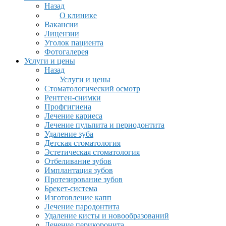
Назад
О клинике
Вакансии
Лицензии
Уголок пациента
Фотогалерея
Услуги и цены
Назад
Услуги и цены
Стоматологический осмотр
Рентген-снимки
Профгигиена
Лечение кариеса
Лечение пульпита и периодонтита
Удаление зуба
Детская стоматология
Эстетическая стоматология
Отбеливание зубов
Имплантация зубов
Протезирование зубов
Брекет-система
Изготовление капп
Лечение пародонтита
Удаление кисты и новообразований
Лечение перикоронита