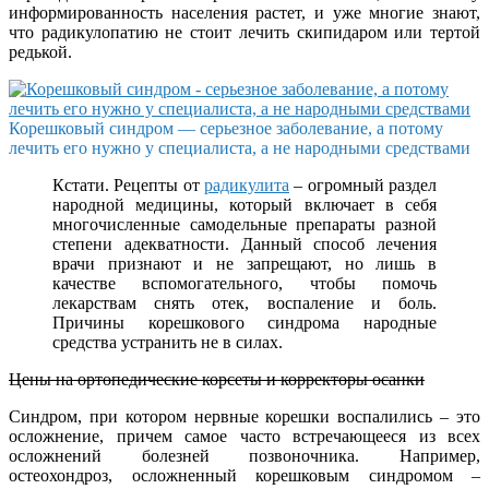
информированность населения растет, и уже многие знают,
что радикулопатию не стоит лечить скипидаром или тертой
редькой.
Корешковый синдром — серьезное заболевание, а потому
лечить его нужно у специалиста, а не народными средствами
Кстати. Рецепты от
радикулита
– огромный раздел
народной медицины, который включает в себя
многочисленные самодельные препараты разной
степени адекватности. Данный способ лечения
врачи признают и не запрещают, но лишь в
качестве вспомогательного, чтобы помочь
лекарствам снять отек, воспаление и боль.
Причины корешкового синдрома народные
средства устранить не в силах.
Цены на ортопедические корсеты и корректоры осанки
Синдром, при котором нервные корешки воспалились – это
осложнение, причем самое часто встречающееся из всех
осложнений болезней позвоночника. Например,
остеохондроз, осложненный корешковым синдромом –