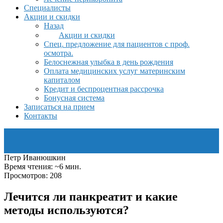
Специалисты
Акции и скидки
Назад
Акции и скидки
Спец. предложение для пациентов с проф.
осмотра.
Белоснежная улыбка в день рождения
Оплата медицинских услуг материнским
капиталом
Кредит и беспроцентная рассрочка
Бонусная система
Записаться на прием
Контакты
Петр Иванюшкин
Время чтения: ~6 мин.
Просмотров: 208
Лечится ли панкреатит и какие
методы используются?