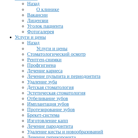
Назад
О клинике
Вакансии
Лицензии
Уголок пациента
Фотогалерея
Услуги и цены
Назад
Услуги и цены
Стоматологический осмотр
Рентген-снимки
Профгигиена
Лечение кариеса
Лечение пульпита и периодонтита
Удаление зуба
Детская стоматология
Эстетическая стоматология
Отбеливание зубов
Имплантация зубов
Протезирование зубов
Брекет-система
Изготовление капп
Лечение пародонтита
Удаление кисты и новообразований
Лечение перикоронита