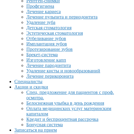
Рентген-снимки
Профгигиена
Лечение кариеса
Лечение пульпита и периодонтита
Удаление зуба
Детская стоматология
Эстетическая стоматология
Отбеливание зубов
Имплантация зубов
Протезирование зубов
Брекет-система
Изготовление капп
Лечение пародонтита
Удаление кисты и новообразований
Лечение перикоронита
Специалисты
Акции и скидки
Спец. предложение для пациентов с проф.
осмотра.
Белоснежная улыбка в день рождения
Оплата медицинских услуг материнским
капиталом
Кредит и беспроцентная рассрочка
Бонусная система
Записаться на прием