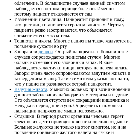
облегчение. В большинстве случаев данный симптом
наблюдается в остром периоде болезни. Именно
поэтому пациент отказывается от еды.
Изменении цвета лица. Панкреатит приводит к тому,
что цвет лица становится серо-землянистым. Черты у
пациента резко заостриваются, что объясняется
снижением его массы тела.
Тошноты и икоты. Многие пациенты также жалуются на
появление сухости во рту.
Запора или
диареи
. Острый панкреатит в большинстве
случаев сопровождается пенистым стулом. Многие
больные отмечают его зловонный запах. В кале
наблюдаются частички пищи, которая не переварилась.
Запоры очень часто сопровождаются вздутием живота и
затвердением мышц. Такие симптомы указывают на то,
что у пациента развивается острый панкреатит.
Вздутия живота
. У многих больных при возникновении
данного заболевания наблюдается метеоризм и вздутие.
Это объясняется отсутствием сокращений кишечника и
желудка в период приступа. Определить с помощью
пальпации напряжение мышц невозможно.
Отдышки. В период рвоты организм человека теряет
электролиты, что приводит к возникновению отдышки.
Больные жалуются не только на этот симптом, но и на
появление обильного желтого налета на языке и