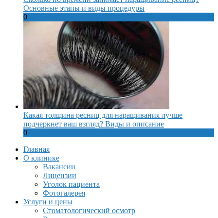
Основные этапы и виды процедуры
0
Какая толщина ресниц для наращивания лучше
подчеркнет ваш взгляд? Виды и описание
0
Главная
О клинике
Вакансии
Лицензии
Уголок пациента
Фотогалерея
Услуги и цены
Стоматологический осмотр