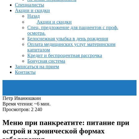
Специалисты
Акции и скидки
Назад
Акции и скидки
Спец. предложение для пациентов с проф.
осмотра.
Белоснежная улыбка в день рождения
Оплата медицинских услуг материнским
капиталом
Кредит и беспроцентная рассрочка
Бонусная система
Записаться на прием
Контакты
Петр Иванюшкин
Время чтения: ~6 мин.
Просмотров: 2 240
Меню при панкреатите: питание при
острой и хронической формах