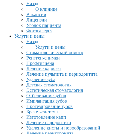
Назад
О клинике
Вакансии
Лицензии
Уголок пациента
Фотогалерея
Услуги и цены
Назад
Услуги и цены
Стоматологический осмотр
Рентген-снимки
Профгигиена
Лечение кариеса
Лечение пульпита и периодонтита
Удаление зуба
Детская стоматология
Эстетическая стоматология
Отбеливание зубов
Имплантация зубов
Протезирование зубов
Брекет-система
Изготовление капп
Лечение пародонтита
Удаление кисты и новообразований
Лечение перикоронита