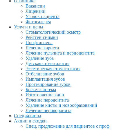
О клинике
Вакансии
Лицензии
Уголок пациента
Фотогалерея
Услуги и цены
Стоматологический осмотр
Рентген-снимки
Профгигиена
Лечение кариеса
Лечение пульпита и периодонтита
Удаление зуба
Детская стоматология
Эстетическая стоматология
Отбеливание зубов
Имплантация зубов
Протезирование зубов
Брекет-система
Изготовление капп
Лечение пародонтита
Удаление кисты и новообразований
Лечение перикоронита
Специалисты
Акции и скидки
Спец. предложение для пациентов с проф.