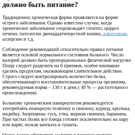
должно быть питание?
Традиционно хроническая форма проявляется на форме
острого заболевания. Однако известны случаи, когда
хроническое заболевание сопровождает гепатит, цирроз
печени, патологии двенадцатиперстной кишки,
алкоголизм
,
аллергию и т.д.
Соблюдение рекомендаций относительно правил питания
является основой нормального состояния больного. Число
калорий должно быть пропорционально физической нагрузке.
Пищу следует разделить на 6 приемов, особое внимание
уделять продуктам, оказывающим слабительное действие.
Строго следует контролировать количество белка,
обеспечивающего восстановительные процессы организма,
рекомендуемая норма – 130 г в день ( 30 % — растительного
происхождения).
Больному хроническим панкреатитом рекомендуется
употреблять нежирную телятину и свинину, курицу, кролика,
индейку. Запрещены: гусь, утка, жирная свинина, баранина.
При частых болях все блюда готовят исключительно на пару
или варят, нельзя запекать и тушить.
Очень важно обеспечить наличие в рационе низкого