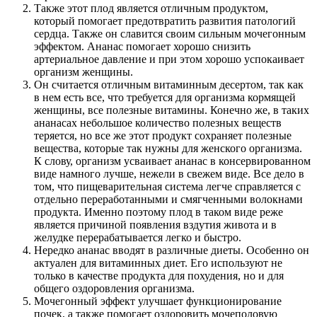
Также этот плод является отличным продуктом,
который помогает предотвратить развития патологий
сердца. Также он славится своим сильным мочегонным
эффектом. Ананас помогает хорошо снизить
артериальное давление и при этом хорошо успокаивает
организм женщины.
Он считается отличным витаминным десертом, так как
в нем есть все, что требуется для организма кормящей
женщины, все полезные витамины. Конечно же, в таких
ананасах небольшое количество полезных веществ
теряется, но все же этот продукт сохраняет полезные
вещества, которые так нужны для женского организма.
К слову, организм усваивает ананас в консервированном
виде намного лучше, нежели в свежем виде. Все дело в
том, что пищеварительная система легче справляется с
отдельно переработанными и смягченными волокнами
продукта. Именно поэтому плод в таком виде реже
является причиной появления вздутия живота и в
желудке перерабатывается легко и быстро.
Нередко ананас вводят в различные диеты. Особенно он
актуален для витаминных диет. Его используют не
только в качестве продукта для похудения, но и для
общего оздоровления организма.
Мочегонный эффект улучшает функционирование
почек, а также помогает оздоровить мочеполовую