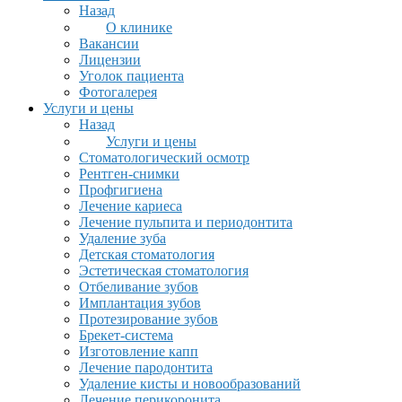
Назад
О клинике
Вакансии
Лицензии
Уголок пациента
Фотогалерея
Услуги и цены
Назад
Услуги и цены
Стоматологический осмотр
Рентген-снимки
Профгигиена
Лечение кариеса
Лечение пульпита и периодонтита
Удаление зуба
Детская стоматология
Эстетическая стоматология
Отбеливание зубов
Имплантация зубов
Протезирование зубов
Брекет-система
Изготовление капп
Лечение пародонтита
Удаление кисты и новообразований
Лечение перикоронита