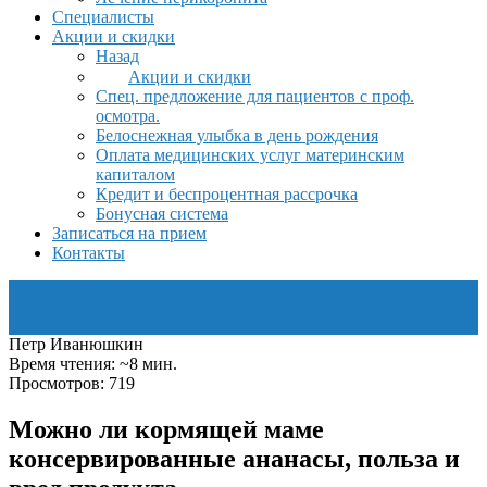
Специалисты
Акции и скидки
Назад
Акции и скидки
Спец. предложение для пациентов с проф.
осмотра.
Белоснежная улыбка в день рождения
Оплата медицинских услуг материнским
капиталом
Кредит и беспроцентная рассрочка
Бонусная система
Записаться на прием
Контакты
Петр Иванюшкин
Время чтения: ~8 мин.
Просмотров: 719
Можно ли кормящей маме
консервированные ананасы, польза и