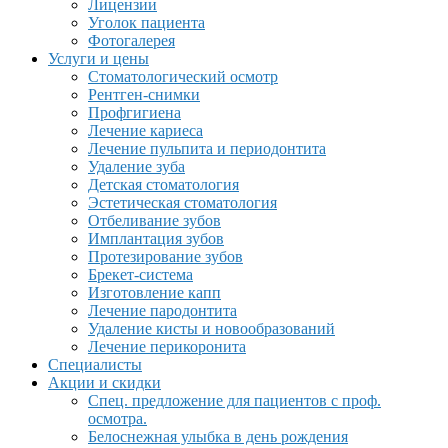
Лицензии
Уголок пациента
Фотогалерея
Услуги и цены
Стоматологический осмотр
Рентген-снимки
Профгигиена
Лечение кариеса
Лечение пульпита и периодонтита
Удаление зуба
Детская стоматология
Эстетическая стоматология
Отбеливание зубов
Имплантация зубов
Протезирование зубов
Брекет-система
Изготовление капп
Лечение пародонтита
Удаление кисты и новообразований
Лечение перикоронита
Специалисты
Акции и скидки
Спец. предложение для пациентов с проф.
осмотра.
Белоснежная улыбка в день рождения