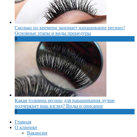
Сколько по времени занимает наращивание ресниц?
Основные этапы и виды процедуры
0
Какая толщина ресниц для наращивания лучше
подчеркнет ваш взгляд? Виды и описание
0
Главная
О клинике
Вакансии