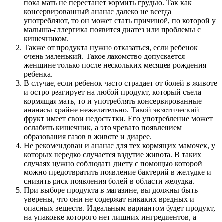
пока мать не перестанет кормить грудью. Так как
консервированный ананас далеко не всегда
употребляют, то он может стать причиной, по которой у
малыша-аллергика появится диатез или проблемы c
кишечником.
Также от продукта нужно отказаться, если ребенок
очень маленький. Такое лакомство допускается
женщине только после нескольких месяцев рождения
ребенка.
В случае, если ребенок часто страдает от болей в животе
и остро реагирует на любой продукт, который съела
кормящая мать, то и употреблять консервированные
ананасы крайне нежелательно. Такой экзотический
фрукт имеет свои недостатки. Его употребление может
ослабить кишечник, а это чревато появлением
образования газов в животе и диарее.
Не рекомендован и ананас для тех кормящих мамочек, у
которых нередко случается вздутие живота. В таких
случаях нужно соблюдать диету с помощью которой
можно предотвратить появление бактерий в желудке и
снизить риск появления болей в области желудка.
При выборе продукта в магазине, вы должны быть
уверены, что они не содержат никаких вредных и
опасных веществ. Идеальным вариантом будет продукт,
на упаковке которого нет лишних ингредиентов, а