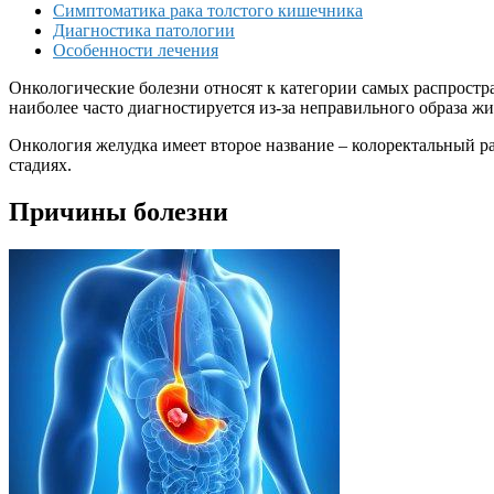
Симптоматика рака толстого кишечника
Диагностика патологии
Особенности лечения
Онкологические болезни относят к категории самых распрост
наиболее часто диагностируется из-за неправильного образа жи
Онкология желудка имеет второе название – колоректальный р
стадиях.
Причины болезни