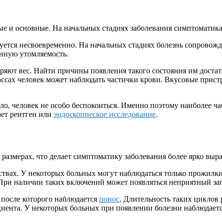
 и основные. На начальных стадиях заболевания симптоматика 
уется несвоевременно. На начальных стадиях болезнь сопрово
янную утомляемость.
ряют вес. Найти причины появления такого состояния им доста
ссах человек может наблюдать частички крови. Вкусовые пристр
о, человек не особо беспокоиться. Именно поэтому наиболее ч
ает рентген или
эндоскопиеское исследование
.
 размерах, что делает симптоматику заболевания более ярко вы
ествах. У некоторых больных могут наблюдаться только прожилк
 При наличии таких включений может появляться неприятный за
 после которого наблюдается
понос
. Длительность таких циклов
ента. У некоторых больных при появлении болезни наблюдается 