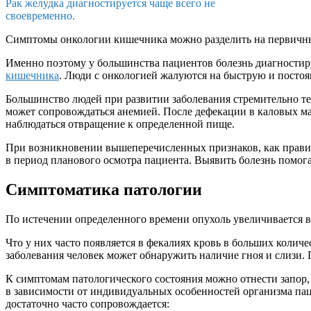
Рак желудка диагностируется чаще всего не
своевременно.
Симптомы онкологии кишечника можно разделить на первичные
Именно поэтому у большинства пациентов болезнь диагностир
кишечника
. Люди с онкологией жалуются на быструю и посто
Большинство людей при развитии заболевания стремительно те
может сопровождаться анемией. После дефекации в каловых ма
наблюдаться отвращение к определенной пище.
При возникновении вышеперечисленных признаков, как правил
в период планового осмотра пациента. Выявить болезнь помог
Симптоматика патологии
По истечении определенного времени опухоль увеличивается в
Что у них часто появляется в фекалиях кровь в больших колич
заболевания человек может обнаружить наличие гноя и слизи.
К симптомам патологического состояния можно отнести запор,
в зависимости от индивидуальных особенностей организма паци
достаточно часто сопровождается: