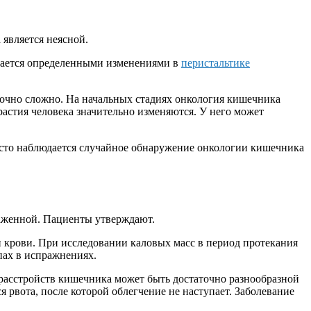
является неясной.
ждается определенными изменениями в
перистальтике
точно сложно. На начальных стадиях онкология кишечника
астия человека значительно изменяются. У него может
асто наблюдается случайное обнаружение онкологии кишечника
раженной. Пациенты утверждают.
и крови. При исследовании каловых масс в период протекания
пах в испражнениях.
 расстройств кишечника может быть достаточно разнообразной
рвота, после которой облегчение не наступает. Заболевание