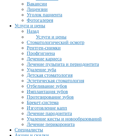
Вакансии
Лицензии
Уголок пациента
Фотогалерея
Услуги и цены
Назад
Услуги и цены
Стоматологический осмотр
Рентген-снимки
Профгигиена
Лечение кариеса
Лечение пульпита и периодонтита
Удаление зуба
Детская стоматология
Эстетическая стоматология
Отбеливание зубов
Имплантация зубов
Протезирование зубов
Брекет-система
Изготовление капп
Лечение пародонтита
Удаление кисты и новообразований
Лечение перикоронита
Специалисты
Акции и скидки