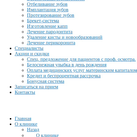
Отбеливание зубов
Имплантация зубов
Протезирование зубов
Брекет-система
Изготовление капп
Лечение пародонтита
Удаление кисты и новообразований
Лечение перикоронита
Специалисты
Акции и скидки
Спец. предложение для пациентов с проф. осмотра.
Белоснежная улыбка в день рождения
Оплата медицинских услуг материнским капитало
Кредит и беспроцентная рассрочка
Бонусная система
Записаться на прием
Контакты
Главная
О клинике
Назад
О клинике