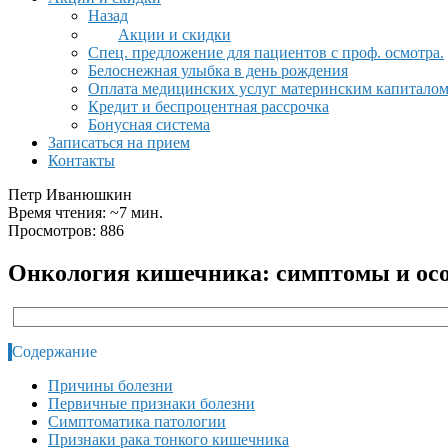
Назад
Акции и скидки
Спец. предложение для пациентов с проф. осмотра.
Белоснежная улыбка в день рождения
Оплата медицинских услуг материнским капитало
Кредит и беспроцентная рассрочка
Бонусная система
Записаться на прием
Контакты
Петр Иванюшкин
Время чтения: ~7 мин.
Просмотров: 886
Онкология кишечника: симптомы и осо
Содержание
Причины болезни
Первичные признаки болезни
Симптоматика патологии
Признаки рака тонкого кишечника