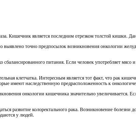
таза. Кишечник является последним отрезком толстой кишки. Да
ыло выявлено точно предпосылок возникновения онкологии желу
хо сбалансированного питания. Если человек употребляет мясо 
льная клетчатка. Интересным является тот факт, что рак кишечн
оторые имеют наследственную предрасположенность к онкологич
кновения онкологии кишечника значительно увеличивается. Есл
аться развитие колоректального рака. Возникновение болезни д
юдаются у людей.