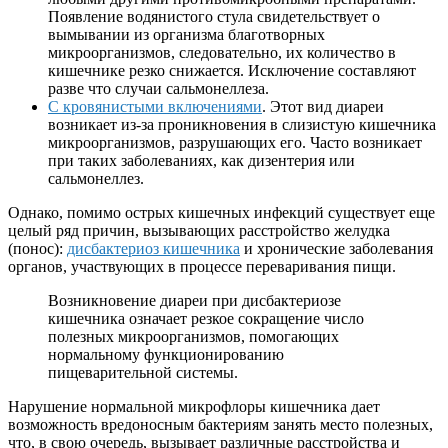
Появление водянистого стула свидетельствует о
вымывании из организма благотворных
микроорганизмов, следовательно, их количество в
кишечнике резко снижается. Исключение составляют
разве что случаи сальмонеллеза.
С кровянистыми включениями
. Этот вид диареи
возникает из-за проникновения в слизистую кишечника
микроорганизмов, разрушающих его. Часто возникает
при таких заболеваниях, как дизентерия или
сальмонеллез.
Однако, помимо острых кишечных инфекций существует еще
целый ряд причин, вызывающих расстройство желудка
(понос):
дисбактериоз кишечника
и хронические заболевания
органов, участвующих в процессе переваривания пищи.
Возникновение диареи при дисбактериозе
кишечника означает резкое сокращение число
полезных микроорганизмов, помогающих
нормальному функционированию
пищеварительной системы.
Нарушение нормальной микрофлоры кишечника дает
возможность вредоносным бактериям занять место полезных,
что, в свою очередь, вызывает различные расстройства и