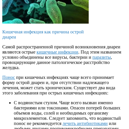
Кишечная инфекция как причина острой
диареи
Самой распространенной причиной возникновения диареи
являются острые
кишечные инфекции
. Под этим названием
условно объединены все вирусы, бактерии и
паразиты
,
провоцирующие данное патологическое расстройство
желудка.
Понос
при кишечных инфекциях чаще всего принимает
форму острой диареи и, при отсутствии надлежащего
лечения, может стать хроническим. Существует два вида
этого заболевания при острых кишечных инфекциях:
С водянистым стулом. Чаще всего вызван именно
бактериями или токсинами. Опасен потерей больших
объемов воды, солей и необходимых организму
микроэлементов. Следует запомнить, что водянистый
понос не рекомендуется
лечить антибиотиками
или
любыми другими противомикробными препаратами.