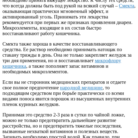
необходимо принять вяжущее лекарство. К числу тех средств,
что всегда должны быть под рукой на всякий случай –
Смекта
,
оказывающая практически мгновенный эффект, и
активированный уголь. Принимать эти лекарства
рекомендуется при первых же признаках проявления диареи.
Микроэлементы, входящие в их состав быстро
восстанавливают работу кишечника.
Смекта также хороша в качестве восстанавливающего
средства. Ее раствор необходимо принимать натощак по
стакану трижды в день. Она не только закрепляет желудок за
три дня применения, но и восстанавливает
микрофлору
кишечника
, а также пополняет запас витаминов и
необходимых микроэлементов.
Если вы не сторонник медицинских препаратов и отдаете
свое полное предпочтение
народной медицине
, то
подходящим средством при борьбе практически со всеми
видами поноса явится порошок из высушенных внутренних
пленок куриных желудков.
Принимая это средство 2-3 раза в сутки по чайной ложке,
можно не только предотвратить дальнейшее развитие
расстройства, но и предотвратить тяжелые последствия,
вызванные нехваткой витаминов и полезных веществ.
Запивать необходимо простой водой. Как правило, при