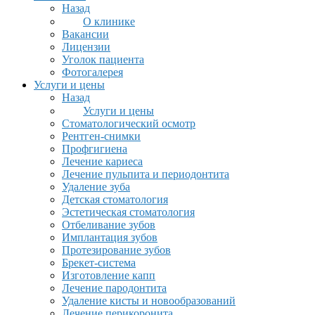
Назад
О клинике
Вакансии
Лицензии
Уголок пациента
Фотогалерея
Услуги и цены
Назад
Услуги и цены
Стоматологический осмотр
Рентген-снимки
Профгигиена
Лечение кариеса
Лечение пульпита и периодонтита
Удаление зуба
Детская стоматология
Эстетическая стоматология
Отбеливание зубов
Имплантация зубов
Протезирование зубов
Брекет-система
Изготовление капп
Лечение пародонтита
Удаление кисты и новообразований
Лечение перикоронита