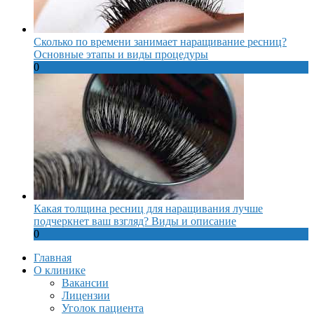
Сколько по времени занимает наращивание ресниц?
Основные этапы и виды процедуры
0
Какая толщина ресниц для наращивания лучше
подчеркнет ваш взгляд? Виды и описание
0
Главная
О клинике
Вакансии
Лицензии
Уголок пациента