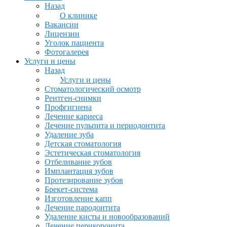
Назад
О клинике
Вакансии
Лицензии
Уголок пациента
Фотогалерея
Услуги и цены
Назад
Услуги и цены
Стоматологический осмотр
Рентген-снимки
Профгигиена
Лечение кариеса
Лечение пульпита и периодонтита
Удаление зуба
Детская стоматология
Эстетическая стоматология
Отбеливание зубов
Имплантация зубов
Протезирование зубов
Брекет-система
Изготовление капп
Лечение пародонтита
Удаление кисты и новообразований
Лечение перикоронита