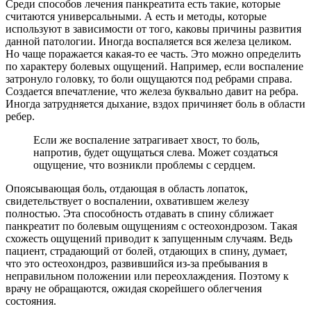
Среди способов лечения панкреатита есть такие, которые
считаются универсальными. А есть и методы, которые
используют в зависимости от того, каковы причины развития
данной патологии. Иногда воспаляется вся железа целиком.
Но чаще поражается какая-то ее часть. Это можно определить
по характеру болевых ощущений. Например, если воспаление
затронуло головку, то боли ощущаются под ребрами справа.
Создается впечатление, что железа буквально давит на ребра.
Иногда затрудняется дыхание, вздох причиняет боль в области
ребер.
Если же воспаление затрагивает хвост, то боль,
напротив, будет ощущаться слева. Может создаться
ощущение, что возникли проблемы с сердцем.
Опоясывающая боль, отдающая в область лопаток,
свидетельствует о воспалении, охватившем железу
полностью. Эта способность отдавать в спину сближает
панкреатит по болевым ощущениям с остеохондрозом. Такая
схожесть ощущений приводит к запущенным случаям. Ведь
пациент, страдающий от болей, отдающих в спину, думает,
что это остеохондроз, развившийся из-за пребывания в
неправильном положении или переохлаждения. Поэтому к
врачу не обращаются, ожидая скорейшего облегчения
состояния.