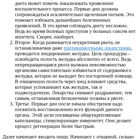
диета может помочь локализовать проявление
воспалительного процесса. Первые дни должны
сопровождаться исключительно щелочным питьем. Это
поможет избежать дальнейших болезненных
проявлений. В это время соблюдать диету несложно.
Ведь во время болевых приступов у больных совсем нет
аппетита. Скорее, наоборот.
Второе. Когда развивается неукротимая рвота, не
останавливаемая даже
противорвотными лекарствами
,
проводится зондирование желудка. Цель процедуры –
освободить полость желудка абсолютно от всего. Ведь
непрекращающаяся рвота вызвана невозможностью
организма самостоятельно избавиться от содержимого
желудка, которое не выходит без посторонней помощи.
В очищенную полость через зонд вливают средства,
которые успокаивают как желудок, так и
поджелудочную. Лекарства снимают раздражение, тем
самым, останавливая бесконечные позывы к рвоте.
Третье. Первые дни после начала обострения надо
посвятить восстановлению всех функций данного
органа. Этой цели посвящены общеукрепляющие
капельницы, стимулирующие иммунитет. Они делают
процесс регенерации более быстрым.
Далее начинают вводить пищу. Начинают с отварной, сильно