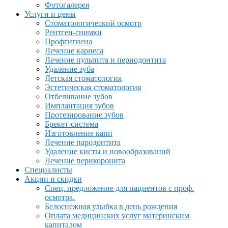
Фотогалерея
Услуги и цены
Стоматологический осмотр
Рентген-снимки
Профгигиена
Лечение кариеса
Лечение пульпита и периодонтита
Удаление зуба
Детская стоматология
Эстетическая стоматология
Отбеливание зубов
Имплантация зубов
Протезирование зубов
Брекет-система
Изготовление капп
Лечение пародонтита
Удаление кисты и новообразований
Лечение перикоронита
Специалисты
Акции и скидки
Спец. предложение для пациентов с проф.
осмотра.
Белоснежная улыбка в день рождения
Оплата медицинских услуг материнским
капиталом