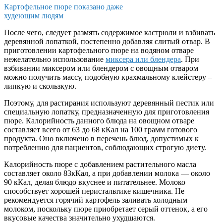
Картофельное пюре показано даже
худеющим людям
После чего, следует размять содержимое кастрюли и взбивать
деревянной лопаткой, постепенно добавляя слитый отвар. В
приготовлении картофельного пюре на водяном отваре
нежелательно использование
миксера или блендера
. При
взбивании миксером или блендером с овощным отваром
можно получить массу, подобную крахмальному клейстеру –
липкую и скользкую.
Поэтому, для растирания используют деревянный пестик или
специальную лопатку, предназначенную для приготовления
пюре. Калорийность данного блюда на овощном отваре
составляет всего от 63 до 68 кКал на 100 грамм готового
продукта. Оно включено в перечень блюд, допустимых к
потреблению для пациентов, соблюдающих строгую диету.
Калорийность пюре с добавлением растительного масла
составляет около 83кКал, а при добавлении молока — около
90 кКал, делая блюдо вкуснее и питательнее. Молоко
способствует хорошей перистальтике кишечника. Не
рекомендуется горячий картофель заливать холодным
молоком, поскольку пюре приобретает серый оттенок, а его
вкусовые качества значительно ухудшаются.