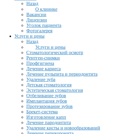
Назад
О клинике
Вакансии
Лицензии
Уголок пациента
Фотогалерея
Услуги и цены
Назад
Услуги и цены
Стоматологический осмотр
Рентген-снимки
Профгигиена
Лечение кариеса
Лечение пульпита и периодонтита
Удаление зуба
Детская стоматология
Эстетическая стоматология
Отбеливание зубов
Имплантация зубов
Протезирование зубов
Брекет-система
Изготовление капп
Лечение пародонтита
Удаление кисты и новообразований
Лечение перикоронита