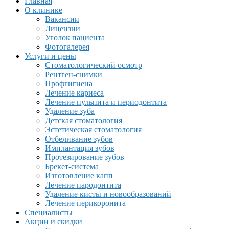
Главная
О клинике
Вакансии
Лицензии
Уголок пациента
Фотогалерея
Услуги и цены
Стоматологический осмотр
Рентген-снимки
Профгигиена
Лечение кариеса
Лечение пульпита и периодонтита
Удаление зуба
Детская стоматология
Эстетическая стоматология
Отбеливание зубов
Имплантация зубов
Протезирование зубов
Брекет-система
Изготовление капп
Лечение пародонтита
Удаление кисты и новообразований
Лечение перикоронита
Специалисты
Акции и скидки