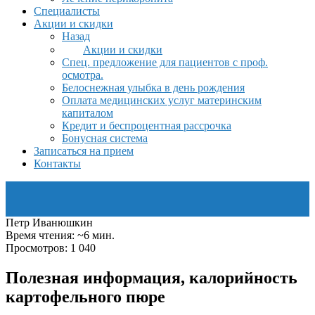
Специалисты
Акции и скидки
Назад
Акции и скидки
Спец. предложение для пациентов с проф.
осмотра.
Белоснежная улыбка в день рождения
Оплата медицинских услуг материнским
капиталом
Кредит и беспроцентная рассрочка
Бонусная система
Записаться на прием
Контакты
Петр Иванюшкин
Время чтения: ~6 мин.
Просмотров: 1 040
Полезная информация, калорийность
картофельного пюре