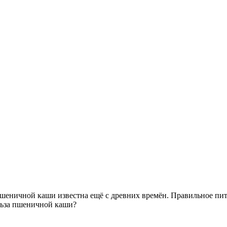
еничной каши известна ещё с древних времён. Правильное пита
ольза пшеничной каши?