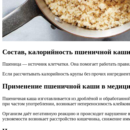
Состав, калорийность пшеничной каш
Пшеница — источник клетчатки. Она помогает работать правил
Если рассчитывать калорийность крупы без прочих ингредиенто
Применение пшеничной каши в медиц
Пшеничная каша изготавливается из дроблёной и обработанно
при частом употреблении, возникает непереносимость клейко
Организм даёт негативную реакцию и происходит нарушение вс
усвояемости возникает расстройство кишечника, снижение имм