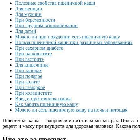
Полезные свойства пшеничной каши
Для женщин
Для мужчин
При беременности
При грудном вскармливании
Для детей
Можно ли при похудении есть пшеничную кашу
Польза пшеничной каши при различных заболеваниях
При сахарном диабете
При панкреатите
При гастрите
Для кишечника
При запорах
При подагре
При колите
При геморрое
При холецистите
Вред и противопоказания
Как варить пшеничную кашу
Можно ли есть пшеничную кашу на ночь и натощак
Пшеничная каша — здоровый и питательный завтрак. Польза пш
рецепт и массу преимуществ для здоровья человека. Какова п
Что это за продукт