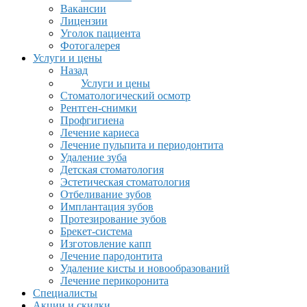
Вакансии
Лицензии
Уголок пациента
Фотогалерея
Услуги и цены
Назад
Услуги и цены
Стоматологический осмотр
Рентген-снимки
Профгигиена
Лечение кариеса
Лечение пульпита и периодонтита
Удаление зуба
Детская стоматология
Эстетическая стоматология
Отбеливание зубов
Имплантация зубов
Протезирование зубов
Брекет-система
Изготовление капп
Лечение пародонтита
Удаление кисты и новообразований
Лечение перикоронита
Специалисты
Акции и скидки