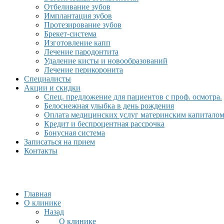
Отбеливание зубов
Имплантация зубов
Протезирование зубов
Брекет-система
Изготовление капп
Лечение пародонтита
Удаление кисты и новообразований
Лечение перикоронита
Специалисты
Акции и скидки
Спец. предложение для пациентов с проф. осмотра.
Белоснежная улыбка в день рождения
Оплата медицинских услуг материнским капитало
Кредит и беспроцентная рассрочка
Бонусная система
Записаться на прием
Контакты
Главная
О клинике
Назад
О клинике