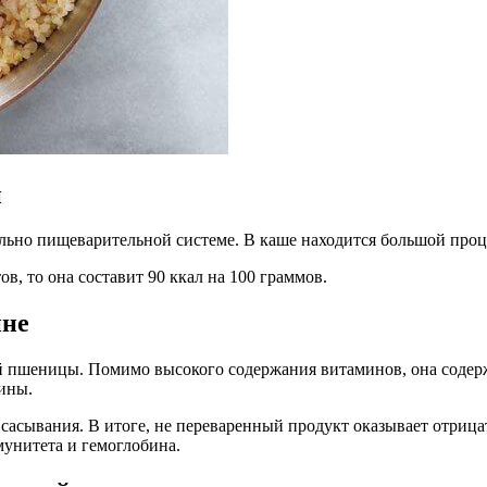
и
ьно пищеварительной системе. В каше находится большой процен
в, то она составит 90 ккал на 100 граммов.
ине
й пшеницы. Помимо высокого содержания витаминов, она содерж
вины.
асывания. В итоге, не переваренный продукт оказывает отрицат
унитета и гемоглобина.