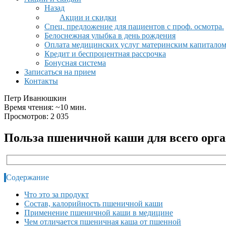
Назад
Акции и скидки
Спец. предложение для пациентов с проф. осмотра.
Белоснежная улыбка в день рождения
Оплата медицинских услуг материнским капитало
Кредит и беспроцентная рассрочка
Бонусная система
Записаться на прием
Контакты
Петр Иванюшкин
Время чтения: ~10 мин.
Просмотров: 2 035
Польза пшеничной каши для всего орг
Содержание
Что это за продукт
Состав, калорийность пшеничной каши
Применение пшеничной каши в медицине
Чем отличается пшеничная каша от пшенной