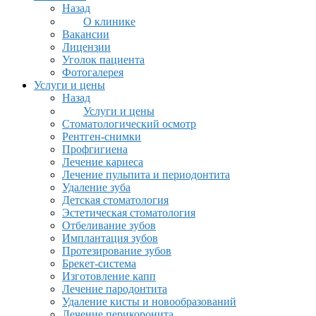
Назад
О клинике
Вакансии
Лицензии
Уголок пациента
Фотогалерея
Услуги и цены
Назад
Услуги и цены
Стоматологический осмотр
Рентген-снимки
Профгигиена
Лечение кариеса
Лечение пульпита и периодонтита
Удаление зуба
Детская стоматология
Эстетическая стоматология
Отбеливание зубов
Имплантация зубов
Протезирование зубов
Брекет-система
Изготовление капп
Лечение пародонтита
Удаление кисты и новообразований
Лечение перикоронита