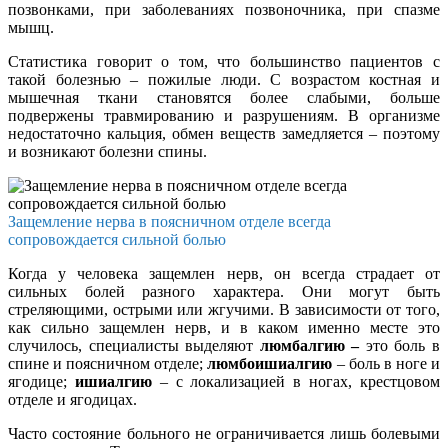
позвонками, при заболеваниях позвоночника, при спазме
мышц.
Статистика говорит о том, что большинство пациентов с
такой болезнью – пожилые люди. С возрастом костная и
мышечная ткани становятся более слабыми, больше
подвержены травмированию и разрушениям. В организме
недостаточно кальция, обмен веществ замедляется – поэтому
и возникают болезни спины.
Защемление нерва в поясничном отделе всегда
сопровождается сильной болью
Когда у человека защемлен нерв, он всегда страдает от
сильных болей разного характера. Они могут быть
стреляющими, острыми или жгучими. В зависимости от того,
как сильно защемлен нерв, и в каком именно месте это
случилось, специалисты выделяют
люмбалгию –
это боль в
спине и поясничном отделе;
люмбоишиалгию
– боль в ноге и
ягодице;
ишиалгию
– с локализацией в ногах, крестцовом
отделе и ягодицах.
Часто состояние больного не ограничивается лишь болевыми