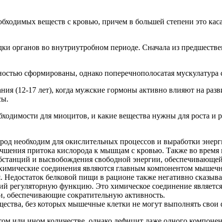
бходимых веществ с кровью, причем в большей степени это кас
дки органов во внутриутробном периоде. Сначала из предшеств
.
стью сформированы, однако поперечнополосатая мускулатура ск
ния (12-17 лет), когда мужские гормоны активно влияют на раз
сы.
бходимости для миоцитов, и какие вещества нужны для роста и 
ород необходим для окислительных процессов и выработки энерг
лучшения притока кислорода к мышцам с кровью. Также во время
бстанций и высвобождения свободной энергии, обеспечивающей
 химические соединения являются главным компонентом мышечных
 Недостаток белковой пищи в рационе также негативно сказыв
й регуляторную функцию. Это химическое соединение являетс
и, обеспечивающие сократительную активность.
ещества, без которых мышечные клетки не могут выполнять свои
том или ином количестве, однако дефицит даже одного компонен