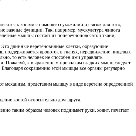
яются к костям с помощью сухожилий и связок для того,
гие важные функции. Так, например, мускулатура живота
келетные мышцы состоят из поперечнополосатой ткани,
 Это длинные веретеновидные клетки, образующие
шц поддерживается кровоток в тканях, передвижение пищевых
ьно, то есть человек не способен ими управлять.
ни. Пожалуй, к выраженным признакам гладких мышц следует
ь. Благодаря сокращению этой мышцы все органы регулярно
.
от механизм, представим мышцу в виде веретена определенной
щение костей относительно друг друга.
нно таким образом человек поднимает руки, ходит, печатает