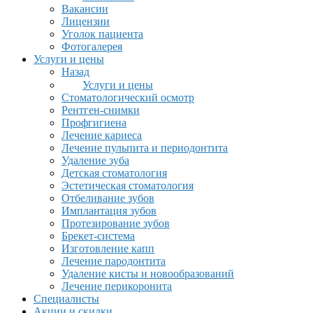
Вакансии
Лицензии
Уголок пациента
Фотогалерея
Услуги и цены
Назад
Услуги и цены
Стоматологический осмотр
Рентген-снимки
Профгигиена
Лечение кариеса
Лечение пульпита и периодонтита
Удаление зуба
Детская стоматология
Эстетическая стоматология
Отбеливание зубов
Имплантация зубов
Протезирование зубов
Брекет-система
Изготовление капп
Лечение пародонтита
Удаление кисты и новообразований
Лечение перикоронита
Специалисты
Акции и скидки