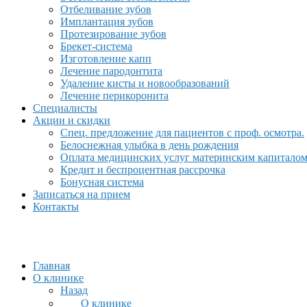
Отбеливание зубов
Имплантация зубов
Протезирование зубов
Брекет-система
Изготовление капп
Лечение пародонтита
Удаление кисты и новообразований
Лечение перикоронита
Специалисты
Акции и скидки
Спец. предложение для пациентов с проф. осмотра.
Белоснежная улыбка в день рождения
Оплата медицинских услуг материнским капитало
Кредит и беспроцентная рассрочка
Бонусная система
Записаться на прием
Контакты
Главная
О клинике
Назад
О клинике