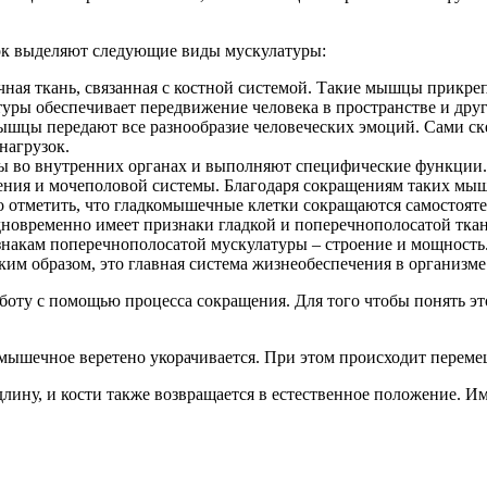
ок выделяют следующие виды мускулатуры:
ая ткань, связанная с костной системой. Такие мышцы прикрепл
уры обеспечивает передвижение человека в пространстве и дру
мышцы передают все разнообразие человеческих эмоций. Сами с
нагрузок.
 во внутренних органах и выполняют специфические функции.
ения и мочеполовой системы. Благодаря сокращениям таких мы
 отметить, что гладкомышечные клетки сокращаются самостоятел
новременно имеет признаки гладкой и поперечнополосатой тка
изнакам поперечнополосатой мускулатуры – строение и мощност
ким образом, это главная система жизнеобеспечения в организме
ту с помощью процесса сокращения. Для того чтобы понять эт
 мышечное веретено укорачивается. При этом происходит переме
ину, и кости также возвращается в естественное положение. Име