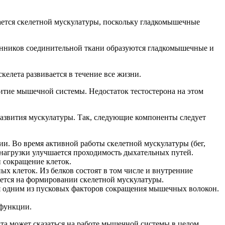
ается скелетной мускулатуры, поскольку гладкомышечные
енников соединительной ткани образуются гладкомышечные и
елета развивается в течение все жизни.
витие мышечной системы. Недостаток тестостерона на этом
развития мускулатуры. Так, следующие компоненты следует
ии. Во время активной работы скелетной мускулатуры (бег,
 нагрузки улучшается проходимость дыхательных путей.
 сокращение клеток.
 клеток. Из белков состоят в том числе и внутренние
ается на формировании скелетной мускулатуры.
я одним из пусковых факторов сокращения мышечных волокон.
 функции.
та может сказаться на работе мышечной системы в целом.