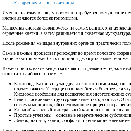
Квадратная мышца поясницы
Именно поэтому мышцам постоянно требуется поступление нео
клетки являются более автономными.
Мышечная система формируется на самых ранних этапах закла
сердечные клетки, а затем развивается и скелетная мускулатура
После рождения мышцы внутренних органов практически полно
Самые важные процессы происходят во время полового созрева
этапе развития может быть причиной дефицита мышечной мас
Важно понять, какие вещества являются предметом первой нео
отнести к наиболее значимым:
Кислород. Как и в случае других клеток организма, кисл
подъем тяжестей) сердце начинает биться быстрее для у
Кислород необходим для расщепления энергетических су
Белки – основные структурные вещества организма. Эти
системы миоцитов, обеспечивающие процесс сокращения.
Кальций – важный минеральный компонент, выполняющи
Простые углеводы – основные энергетические субстанци
Железо, натрий, калий, фосфор и прочие минеральные в
Перечисленные вещества постоянно содержатся в организме в 