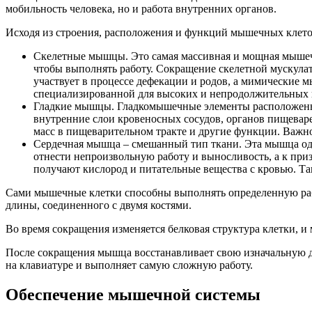
мобильность человека, но и работа внутренних органов.
Исходя из строения, расположения и функций мышечных клет
Скелетные мышцы. Это самая массивная и мощная мышечн
чтобы выполнять работу. Сокращение скелетной мускулат
участвует в процессе дефекации и родов, а мимические 
специализированной для высоких и непродолжительных 
Гладкие мышцы. Гладкомышечные элементы расположены
внутренние слои кровеносных сосудов, органов пищевар
масс в пищеварительном тракте и другие функции. Важно
Сердечная мышца – смешанный тип ткани. Эта мышца од
отнести непроизвольную работу и выносливость, а к пр
получают кислород и питательные вещества с кровью. Та
Сами мышечные клетки способны выполнять определенную рабо
длины, соединенного с двумя костями.
Во время сокращения изменяется белковая структура клетки, и
После сокращения мышца восстанавливает свою изначальную дл
на клавиатуре и выполняет самую сложную работу.
Обеспечение мышечной системы