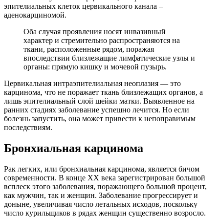
эпителиальных клеток цервикального канала –
аденокарциномой.
Оба случая проявления носят инвазивный
характер и стремительно распространяются на
ткани, расположенные рядом, поражая
впоследствии близлежащие лимфатические узлы и
органы: прямую кишку и мочевой пузырь.
Цервикальная интраэпителиальная неоплазия — это
карцинома, что не поражает ткань близлежащих органов, а
лишь эпителиальный слой шейки матки. Выявленное на
ранних стадиях заболевание успешно лечится. Но если
болезнь запустить, она может привести к непоправимым
последствиям.
Бронхиальная карцинома
Рак легких, или бронхиальная карцинома, является бичом
современности. В конце ХХ века зарегистрирован большой
всплеск этого заболевания, поражающего большой процент,
как мужчин, так и женщин. Заболевание прогрессирует и
доныне, увеличивая число летальных исходов, поскольку
число курильщиков в рядах женщин существенно возросло.