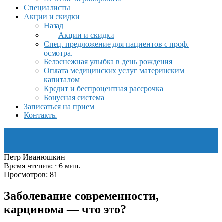
Специалисты
Акции и скидки
Назад
Акции и скидки
Спец. предложение для пациентов с проф.
осмотра.
Белоснежная улыбка в день рождения
Оплата медицинских услуг материнским
капиталом
Кредит и беспроцентная рассрочка
Бонусная система
Записаться на прием
Контакты
Петр Иванюшкин
Время чтения: ~6 мин.
Просмотров: 81
Заболевание современности,
карцинома — что это?