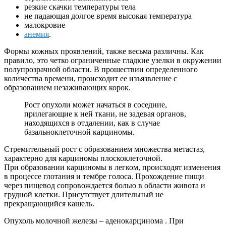
резкие скачки температуры тела
не падающая долгое время высокая температура
малокровие
анемия
.
Формы кожных проявлений, также весьма различны. Как
правило, это четко ограниченные гладкие узелки в окружении
полупрозрачной области. В прошествии определенного
количества времени, происходит ее изъязвление с
образованием незаживающих корок.
Рост опухоли может начаться в соседние,
прилегающие к ней ткани, не задевая органов,
находящихся в отдалении, как в случае
базальноклеточной карциномы.
Стремительный рост с образованием множества метастаз,
характерно для карциномы плоскоклеточной.
При образовании карциномы в легком, происходят изменения
в процессе глотания и тембре голоса. Прохождение пищи
через пищевод сопровождается болью в области живота и
грудной клетки. Присутствует длительный не
прекращающийся кашель.
Опухоль молочной железы – аденокарцинома . При