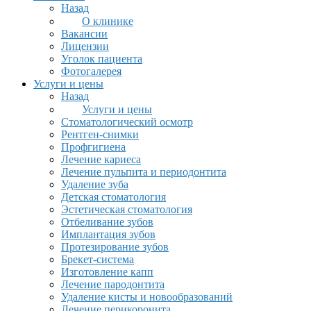
Назад
О клинике
Вакансии
Лицензии
Уголок пациента
Фотогалерея
Услуги и цены
Назад
Услуги и цены
Стоматологический осмотр
Рентген-снимки
Профгигиена
Лечение кариеса
Лечение пульпита и периодонтита
Удаление зуба
Детская стоматология
Эстетическая стоматология
Отбеливание зубов
Имплантация зубов
Протезирование зубов
Брекет-система
Изготовление капп
Лечение пародонтита
Удаление кисты и новообразований
Лечение перикоронита