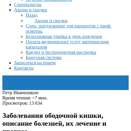
Специалисты
Акции и скидки
Назад
Акции и скидки
Спец. предложение для пациентов с проф.
осмотра.
Белоснежная улыбка в день рождения
Оплата медицинских услуг материнским
капиталом
Кредит и беспроцентная рассрочка
Бонусная система
Записаться на прием
Контакты
Петр Иванюшкин
Время чтения: ~7 мин.
Просмотров: 13 634
Заболевания ободочной кишки,
описание болезней, их лечение и