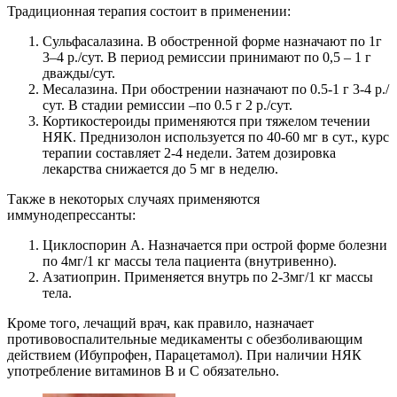
Традиционная терапия состоит в применении:
Сульфасалазина. В обостренной форме назначают по 1г
3–4 р./сут. В период ремиссии принимают по 0,5 – 1 г
дважды/сут.
Месалазина. При обострении назначают по 0.5-1 г 3-4 р./
сут. В стадии ремиссии –по 0.5 г 2 р./сут.
Кортикостероиды применяются при тяжелом течении
НЯК. Преднизолон используется по 40-60 мг в сут., курс
терапии составляет 2-4 недели. Затем дозировка
лекарства снижается до 5 мг в неделю.
Также в некоторых случаях применяются
иммунодепрессанты:
Циклоспорин А. Назначается при острой форме болезни
по 4мг/1 кг массы тела пациента (внутривенно).
Азатиоприн. Применяется внутрь по 2-3мг/1 кг массы
тела.
Кроме того, лечащий врач, как правило, назначает
противовоспалительные медикаменты с обезболивающим
действием (Ибупрофен, Парацетамол). При наличии НЯК
употребление витаминов В и С обязательно.