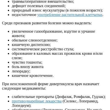
травмы/оперативное вмешательство;
дефицит полезных соединений;
природный износ мускулатуры (в пожилом возрасте);
недостаточное
употребление растительной клетчатки
.
Среди признаков развития болезни можно выделить:
увеличенное газообразование, вздутие и урчание
живота;
обильное слюноотделение;
кишечную диспепсию;
систематическое расстройство стула;
образование в каловых массах прожилок крови и/или
слизи;
чувство тошноты;
боль внизу живота
лихорадку;
кишечное кровотечение.
При неосложненной форме дивертикулеза врач назначает
следующие медикаменты:
слабительные препараты (Дюфалак, Ромфалак, Гудлак);
противодиарейные лекарства
(Силикс, Лоперамид,
Лопедиум);
обезболивающие (Дротаверин, Спазмалгон, Но-шпа);