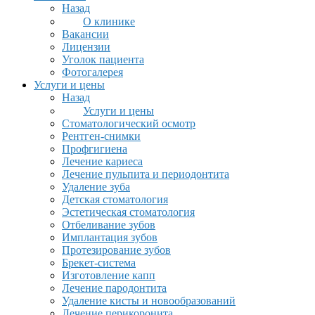
Назад
О клинике
Вакансии
Лицензии
Уголок пациента
Фотогалерея
Услуги и цены
Назад
Услуги и цены
Стоматологический осмотр
Рентген-снимки
Профгигиена
Лечение кариеса
Лечение пульпита и периодонтита
Удаление зуба
Детская стоматология
Эстетическая стоматология
Отбеливание зубов
Имплантация зубов
Протезирование зубов
Брекет-система
Изготовление капп
Лечение пародонтита
Удаление кисты и новообразований
Лечение перикоронита