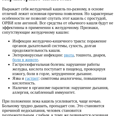
Выражает себя желудочный кашель по-разному, в основе
отличий лежит основная причина появления. Но характерные
особенности не позволят спутать этот кашель с простудой,
ОРВИ или ангиной. Все средства от обычного кашля будут не
эффективны в применении к желудочному. Признаки,
сопутствующие желудочному кашлю:
Инфекции желудочно-кишечного тракта: поражение
органов дыхательной системы, сухость, долгая
продолжительность кашля.
Энтеровирусные инфекции:
рвота
, тошнота, диарея,
боли в животе
.
Гастроэзофагеальная болезнь: нарушение работы
желудка, кислота поступает в пищевод, провоцируя
изжогу, боли в горле, затрудненное дыхание.
Язва и
гастрит
: симптомы аналогичны, повышенная
кислотность.
Наличие в организме паразитов: нарушение дыхания,
аллергия, ослабленный иммунитет.
При положении лежа кашель усиливается, чаще ночью.
Больному трудно дышать, пропадает сон. Это становится
причиной недосыпания, человек становится
раздражительным, слабым, к тому же развивается основная