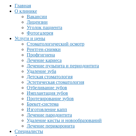
Главная
О клинике
Вакансии
Лицензии
Уголок пациента
Фотогалерея
Услуги и цены
Стоматологический осмотр
Рентген-снимки
Профгигиена
Лечение кариеса
Лечение пульпита и периодонтита
Удаление зуба
Детская стоматология
Эстетическая стоматология
Отбеливание зубов
Имплантация зубов
Протезирование зубов
Брекет-система
Изготовление капп
Лечение пародонтита
Удаление кисты и новообразований
Лечение перикоронита
Специалисты