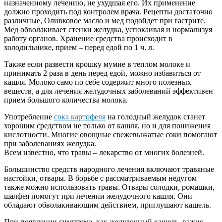
назначенному лечению, не ухудшая его. Их применение
должно проходить под контролем врача. Рецепты достаточно
различные, Оливковое масло и мед подойдет при гастрите.
Мед обволакивает стенки желудка, успокаивая и нормализуя
работу органов. Хранение средства происходит в
холодильнике, прием – перед едой по 1 ч. л.
Также если развести крошку мумие в теплом молоке и
принимать 2 раза в день перед едой, можно избавиться от
кашля. Молоко само по себе содержит много полезных
веществ, а для лечения желудочных заболеваний эффективен
прием большого количества молока.
Употребление
сока картофеля
на голодный желудок станет
хорошим средством не только от кашля, но и для понижения
кислотности. Многие овощные свежевыжатые соки помогают
при заболеваниях желудка.
Всем известно, что травы – лекарство от многих болезней.
Большинство средств народного лечения включают травяные
настойки, отвары. В борьбе с рассматриваемым недугом
также можно использовать травы. Отвары солодки, ромашки,
шалфея помогут при лечении желудочного кашля. Они
обладают обволакивающим действием, приглушают кашель.
При появлении симптома, как желудочный кашель, важно