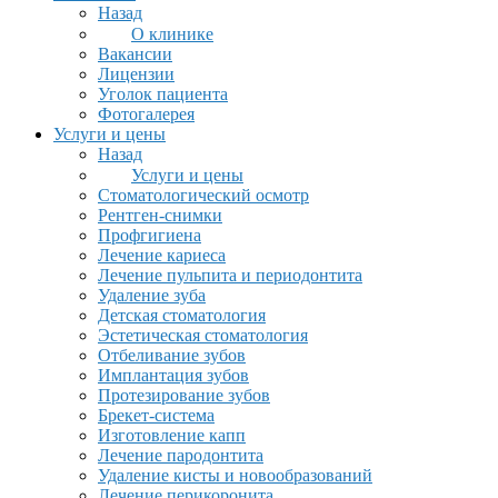
Назад
О клинике
Вакансии
Лицензии
Уголок пациента
Фотогалерея
Услуги и цены
Назад
Услуги и цены
Стоматологический осмотр
Рентген-снимки
Профгигиена
Лечение кариеса
Лечение пульпита и периодонтита
Удаление зуба
Детская стоматология
Эстетическая стоматология
Отбеливание зубов
Имплантация зубов
Протезирование зубов
Брекет-система
Изготовление капп
Лечение пародонтита
Удаление кисты и новообразований
Лечение перикоронита