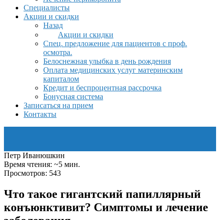
Специалисты
Акции и скидки
Назад
Акции и скидки
Спец. предложение для пациентов с проф.
осмотра.
Белоснежная улыбка в день рождения
Оплата медицинских услуг материнским
капиталом
Кредит и беспроцентная рассрочка
Бонусная система
Записаться на прием
Контакты
Петр Иванюшкин
Время чтения: ~5 мин.
Просмотров: 543
Что такое гигантский папиллярный
конъюнктивит? Симптомы и лечение