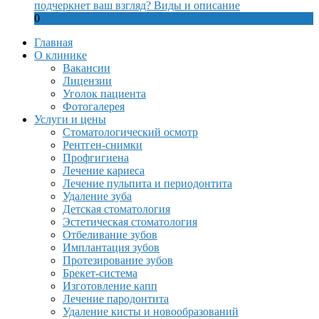
подчеркнет ваш взгляд? Виды и описание
0
Главная
О клинике
Вакансии
Лицензии
Уголок пациента
Фотогалерея
Услуги и цены
Стоматологический осмотр
Рентген-снимки
Профгигиена
Лечение кариеса
Лечение пульпита и периодонтита
Удаление зуба
Детская стоматология
Эстетическая стоматология
Отбеливание зубов
Имплантация зубов
Протезирование зубов
Брекет-система
Изготовление капп
Лечение пародонтита
Удаление кисты и новообразований