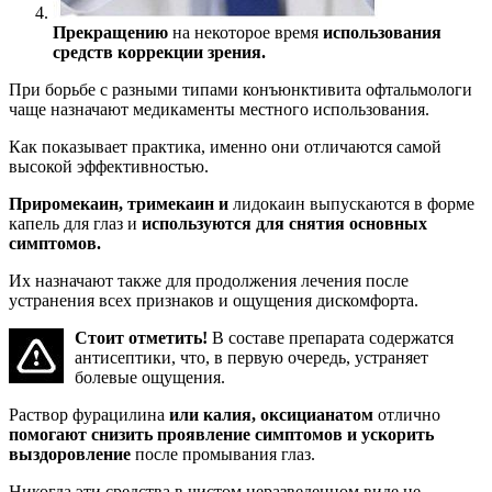
Прекращению
на некоторое время
использования
средств коррекции зрения.
При борьбе с разными типами конъюнктивита офтальмологи
чаще назначают медикаменты местного использования.
Как показывает практика, именно они отличаются самой
высокой эффективностью.
Приромекаин, тримекаин и
лидокаин выпускаются в форме
капель для глаз и
используются для снятия основных
симптомов.
Их назначают также для продолжения лечения после
устранения всех признаков и ощущения дискомфорта.
Стоит отметить!
В составе препарата содержатся
антисептики, что, в первую очередь, устраняет
болевые ощущения.
Раствор фурацилина
или калия, оксицианатом
отлично
помогают снизить проявление симптомов и ускорить
выздоровление
после промывания глаз.
Никогда эти средства в чистом неразведенном виде не