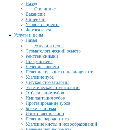
Назад
О клинике
Вакансии
Лицензии
Уголок пациента
Фотогалерея
Услуги и цены
Назад
Услуги и цены
Стоматологический осмотр
Рентген-снимки
Профгигиена
Лечение кариеса
Лечение пульпита и периодонтита
Удаление зуба
Детская стоматология
Эстетическая стоматология
Отбеливание зубов
Имплантация зубов
Протезирование зубов
Брекет-система
Изготовление капп
Лечение пародонтита
Удаление кисты и новообразований
Лечение перикоронита