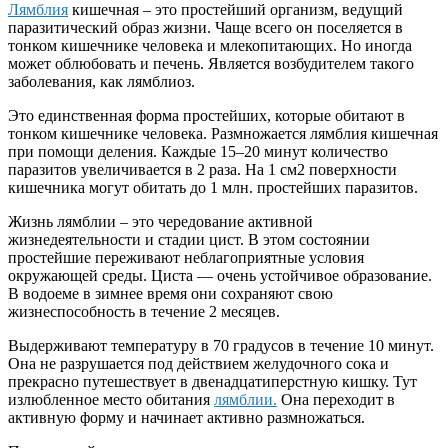
Лямблия
кишечная – это простейший организм, ведущий
паразитический образ жизни. Чаще всего он поселяется в
тонком кишечнике человека и млекопитающих. Но иногда
может облюбовать и печень. Является возбудителем такого
заболевания, как лямблиоз.
Это единственная форма простейших, которые обитают в
тонком кишечнике человека. Размножается лямблия кишечная
при помощи деления. Каждые 15–20 минут количество
паразитов увеличивается в 2 раза. На 1 см2 поверхности
кишечника могут обитать до 1 млн. простейших паразитов.
Жизнь лямблии – это чередование активной
жизнедеятельности и стадии цист. В этом состоянии
простейшие переживают неблагоприятные условия
окружающей среды. Циста — очень устойчивое образование.
В водоеме в зимнее время они сохраняют свою
жизнеспособность в течение 2 месяцев.
Выдерживают температуру в 70 градусов в течение 10 минут.
Она не разрушается под действием желудочного сока и
прекрасно путешествует в двенадцатиперстную кишку. Тут
излюбленное место обитания
лямблии.
Она переходит в
активную форму и начинает активно размножаться.