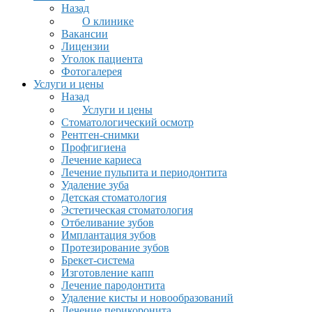
Назад
О клинике
Вакансии
Лицензии
Уголок пациента
Фотогалерея
Услуги и цены
Назад
Услуги и цены
Стоматологический осмотр
Рентген-снимки
Профгигиена
Лечение кариеса
Лечение пульпита и периодонтита
Удаление зуба
Детская стоматология
Эстетическая стоматология
Отбеливание зубов
Имплантация зубов
Протезирование зубов
Брекет-система
Изготовление капп
Лечение пародонтита
Удаление кисты и новообразований
Лечение перикоронита