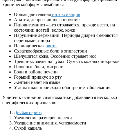
хронической формы лямблиоза:
Общая длительная
интоксикация
Апатия, депрессивное состояние
Гиповитаминоз – это отражается, прежде всего, на
состоянии ногтей, волос, кожи
Нарушение дефекации. Периоды диареи сменяются
периодами запора
Периодическая
рвота
Схваткообразные боли в эпигастрии
Шелушится кожа. Особенно страдает нос
Трещины, заеды на губах. Сухость кожных покровов
Головные боли, мигрени
Боли в районе печени
Горький привкус во рту
Желтый налет на языке
У асматиков происходи обострение заболевания
У детей к основной симптоматике добавляется несколько
специфических признаков:
Дисбактериоз
Увеличение размеров печени
Ухудшение внимания, успеваемости
Сухой кашель