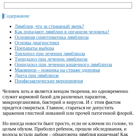
Содержание
Лямблия, что за страшный зверь?
Как попадают лямблии в организм человека?
Основная симптоматика лямблиоза
Основы диагностики
Препараты выбора
Трихопол при лечении лямблиоза
Тинидазол при лечении лямблиоза
Орнидазол при лечении кишечного лямблиоза
Макмирор – новинка на страже здоровья
Диета при лямблиозе
Профилактические мероприятия
Человек хоть и является венцом творения, но одновременно
служит кормовой базой для различных паразитов,
микроорганизмов, бактерий и вирусов. И с этим фактом
придется смириться. Главное, стараться не допустить
заражения глистной инвазией или прочей патогенной флорой.
Но иногда новости бьют просто, если не ключом по голове, то
целым обухом. Приболел ребенок, прошли обследования, и
волосы встали дыбом – обнаружена лямблия кишечная! Как