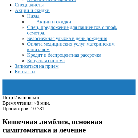
Специалисты
Акции и скидки
Назад
Акции и скидки
Спец. предложение для пациентов с проф.
осмотра.
Белоснежная улыбка в день рождения
Оплата медицинских услуг материнским
капиталом
Кредит и беспроцентная рассрочка
Бонусная система
Записаться на прием
Контакты
Петр Иванюшкин
Время чтения: ~8 мин.
Просмотров: 10 781
Кишечная лямблия, основная
симптоматика и лечение