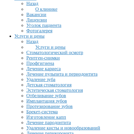
Назад
О клинике
Вакансии
Лицензии
Уголок пациента
Фотогалерея
Услуги и цены
Назад
Услуги и цены
Стоматологический осмотр
Рентген-снимки
Профгигиена
Лечение кариеса
Лечение пульпита и периодонтита
Удаление зуба
Детская стоматология
Эстетическая стоматология
Отбеливание зубов
Имплантация зубов
Протезирование зубов
Брекет-система
Изготовление капп
Лечение пародонтита
Удаление кисты и новообразований
Лечение перикоронита