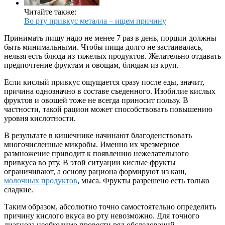
Читайте также:
Во рту привкус металла – ищем причину
Принимать пищу надо не менее 7 раз в день, порции должны
быть минимальными. Чтобы пища долго не застаивалась,
нельзя есть блюда из тяжелых продуктов. Желательно отдавать
предпочтение фруктам и овощам, блюдам из круп.
Если кислый привкус ощущается сразу после еды, значит,
причина однозначно в составе съеденного. Изобилие кислых
фруктов и овощей тоже не всегда приносит пользу. В
частности, такой рацион может способствовать повышению
уровня кислотности.
В результате в кишечнике начинают благоденствовать
многочисленные микробы. Именно их чрезмерное
размножение приводит к появлению нежелательного
привкуса во рту. В этой ситуации кислые фрукты
ограничивают, а основу рациона формируют из каш,
молочных продуктов
, мыса. Фрукты разрешено есть только
сладкие.
Таким образом, абсолютно точно самостоятельно определить
причину кислого вкуса во рту невозможно. Для точного
диагноза необходимо провести ряд обследований.