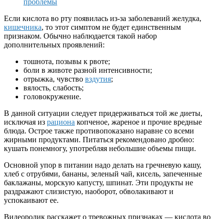
проблемы
Если кислота во рту появилась из-за заболеваний желудка,
кишечника
, то этот симптом не будет единственным
признаком. Обычно наблюдается такой набор
дополнительных проявлений:
тошнота, позывы к рвоте;
боли в животе разной интенсивности;
отрыжка, чувство
вздутия
;
вялость, слабость;
головокружение.
В данной ситуации следует придерживаться той же диеты,
исключая из
рациона
копченое, жареное и прочие вредные
блюда. Острое также противопоказано наравне со всеми
жирными продуктами. Питаться рекомендовано дробно:
кушать понемногу, употребляя небольшие объемы пищи.
Основной упор в питании надо делать на гречневую кашу,
хлеб с отрубями, бананы, зеленый чай, кисель, запеченные
баклажаны, морскую капусту, шпинат. Эти продукты не
раздражают слизистую, наоборот, обволакивают и
успокаивают ее.
Видеоролик расскажет о тревожных признаках — кислота во