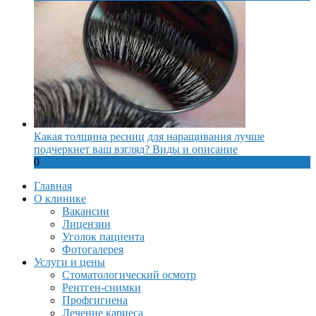
Какая толщина ресниц для наращивания лучше
подчеркнет ваш взгляд? Виды и описание
0
Главная
О клинике
Вакансии
Лицензии
Уголок пациента
Фотогалерея
Услуги и цены
Стоматологический осмотр
Рентген-снимки
Профгигиена
Лечение кариеса