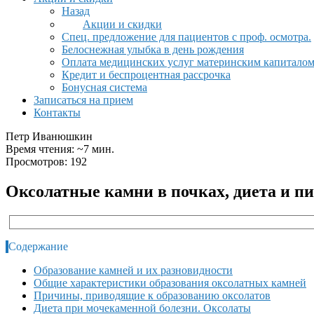
Назад
Акции и скидки
Спец. предложение для пациентов с проф. осмотра.
Белоснежная улыбка в день рождения
Оплата медицинских услуг материнским капитало
Кредит и беспроцентная рассрочка
Бонусная система
Записаться на прием
Контакты
Петр Иванюшкин
Время чтения: ~7 мин.
Просмотров: 192
Оксолатные камни в почках, диета и п
Содержание
Образование камней и их разновидности
Общие характеристики образования оксолатных камней
Причины, приводящие к образованию оксолатов
Диета при мочекаменной болезни. Оксолаты