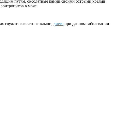
водящим путям, оксолатные камни своими острыми краями
эритроцитов в моче.
ках служат оксалатные камни,
диета
при данном заболевании