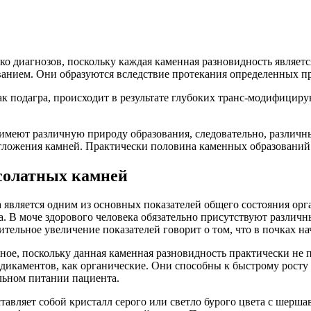
ко диагнозов, поскольку каждая каменная разновидность являет
ванием. Они образуются вследствие протекания определенных пр
ак подагра, происходит в результате глубоких транс-модифицир
еют различную природу образования, следовательно, различны
тложения камней. Практически половина каменных образований 
солатных камней
является одним из основных показателей общего состояния орг
ка. В моче здорового человека обязательно присутствуют различн
ительное увеличение показателей говорит о том, что в почках н
ное, поскольку данная каменная разновидность практически не 
едикаментов, как органические. Они способны к быстрому росту
льном питании пациента.
ставляет собой кристалл серого или светло бурого цвета с ше