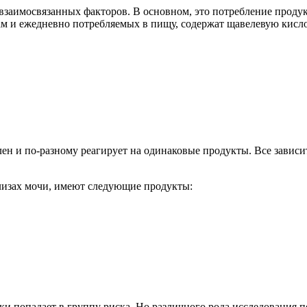
взаимосвязанных факторов. В основном, это потребление проду
м и ежедневно потребляемых в пищу, содержат щавелевую кисло
лен и по-разному реагирует на одинаковые продукты. Все завис
лизах мочи, имеют следующие продукты:
и попадает в группу риска. Но различного рода исследования по