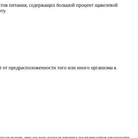
ктов питания, содержащих большой процент щавелевой
ту.
ит от предрасположенности того или иного организма к
казывают, что не вся данная группа подвергается опасности