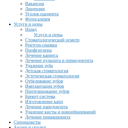
Вакансии
Лицензии
Уголок пациента
Фотогалерея
Услуги и цены
Назад
Услуги и цены
Стоматологический осмотр
Рентген-снимки
Профгигиена
Лечение кариеса
Лечение пульпита и периодонтита
Удаление зуба
Детская стоматология
Эстетическая стоматология
Отбеливание зубов
Имплантация зубов
Протезирование зубов
Брекет-система
Изготовление капп
Лечение пародонтита
Удаление кисты и новообразований
Лечение перикоронита
Специалисты
Акции и скидки