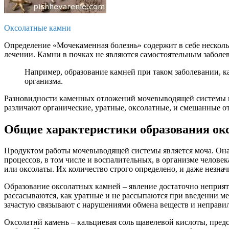
Оксолатные камни
Определение «Мочекаменная болезнь» содержит в себе несколь
лечении. Камни в почках не являются самостоятельным заболе
Например, образование камней при таком заболевании, к
организма.
Разновидности каменных отложений мочевыводящей системы им
различают органические, уратные, оксолатные, и смешанные о
Общие характеристики образования ок
Продуктом работы мочевыводящей системы является моча. Она 
процессов, в том числе и воспалительных, в организме челове
или оксолаты. Их количество строго определено, и даже незнач
Образование оксолатных камней – явление достаточно неприят
рассасываются, как уратные и не рассыпаются при введении м
зачастую связывают с нарушениями обмена веществ и неправи
Оксолатнй камень – кальциевая соль щавелевой кислоты, пред