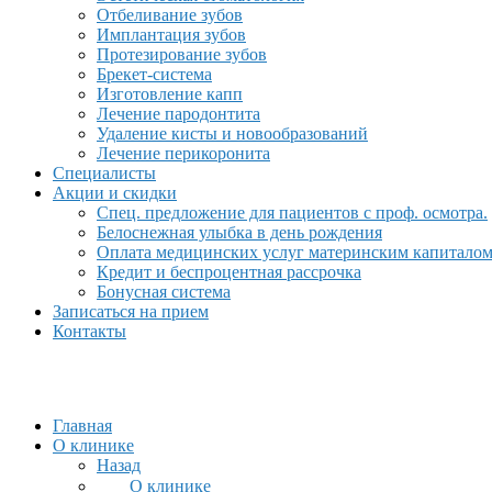
Отбеливание зубов
Имплантация зубов
Протезирование зубов
Брекет-система
Изготовление капп
Лечение пародонтита
Удаление кисты и новообразований
Лечение перикоронита
Специалисты
Акции и скидки
Спец. предложение для пациентов с проф. осмотра.
Белоснежная улыбка в день рождения
Оплата медицинских услуг материнским капитало
Кредит и беспроцентная рассрочка
Бонусная система
Записаться на прием
Контакты
Главная
О клинике
Назад
О клинике