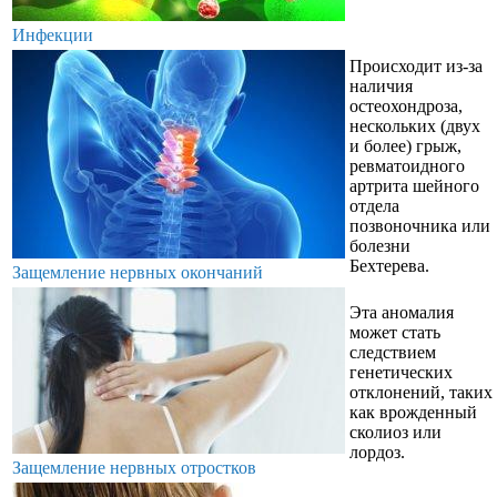
Инфекции
Происходит из-за
наличия
остеохондроза,
нескольких (двух
и более) грыж,
ревматоидного
артрита шейного
отдела
позвоночника или
болезни
Бехтерева.
Защемление нервных окончаний
Эта аномалия
может стать
следствием
генетических
отклонений, таких
как врожденный
сколиоз или
лордоз.
Защемление нервных отростков