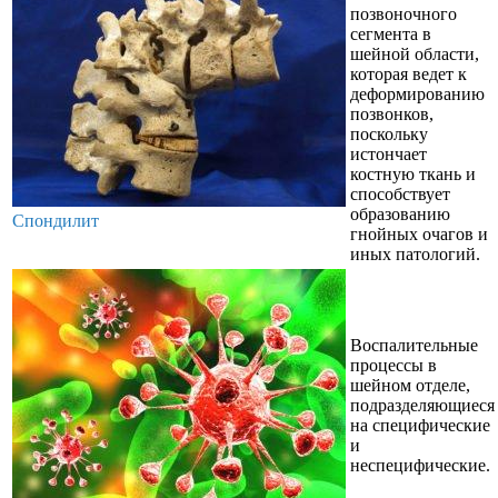
позвоночного
сегмента в
шейной области,
которая ведет к
деформированию
позвонков,
поскольку
истончает
костную ткань и
способствует
образованию
Спондилит
гнойных очагов и
иных патологий.
Воспалительные
процессы в
шейном отделе,
подразделяющиеся
на специфические
и
неспецифические.