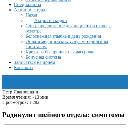
Специалисты
Акции и скидки
Назад
Акции и скидки
Спец. предложение для пациентов с проф.
осмотра.
Белоснежная улыбка в день рождения
Оплата медицинских услуг материнским
капиталом
Кредит и беспроцентная рассрочка
Бонусная система
Записаться на прием
Контакты
Петр Иванюшкин
Время чтения: ~13 мин.
Просмотров: 1 282
Радикулит шейного отдела: симптомы