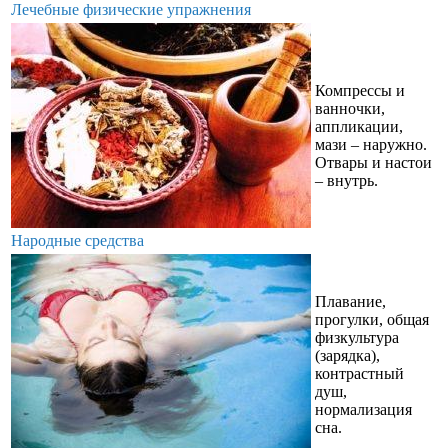
Лечебные физические упражнения
Компрессы и
ванночки,
аппликации,
мази – наружно.
Отвары и настои
– внутрь.
Народные средства
Плавание,
прогулки, общая
физкультура
(зарядка),
контрастный
душ,
нормализация
сна.