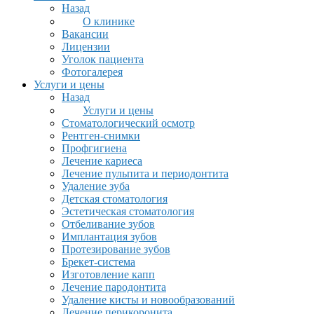
Назад
О клинике
Вакансии
Лицензии
Уголок пациента
Фотогалерея
Услуги и цены
Назад
Услуги и цены
Стоматологический осмотр
Рентген-снимки
Профгигиена
Лечение кариеса
Лечение пульпита и периодонтита
Удаление зуба
Детская стоматология
Эстетическая стоматология
Отбеливание зубов
Имплантация зубов
Протезирование зубов
Брекет-система
Изготовление капп
Лечение пародонтита
Удаление кисты и новообразований
Лечение перикоронита