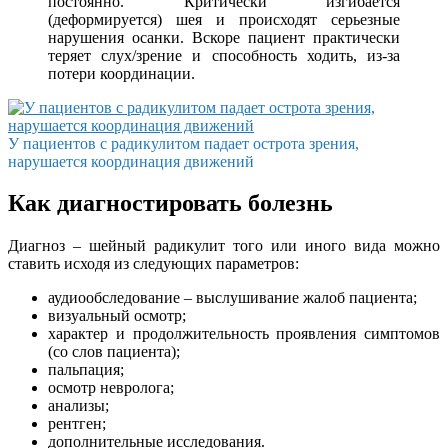
постоянно. Критически изгибается
(деформируется) шея и происходят серьезные
нарушения осанки. Вскоре пациент практически
теряет слух/зрение и способность ходить, из-за
потери координации.
У пациентов с радикулитом падает острота зрения,
нарушается координация движений
Как диагностировать болезнь
Диагноз – шейный радикулит того или иного вида можно
ставить исходя из следующих параметров:
аудиообследование – выслушивание жалоб пациента;
визуальный осмотр;
характер и продолжительность проявления симптомов
(со слов пациента);
пальпация;
осмотр невролога;
анализы;
рентген;
дополнительные исследования.