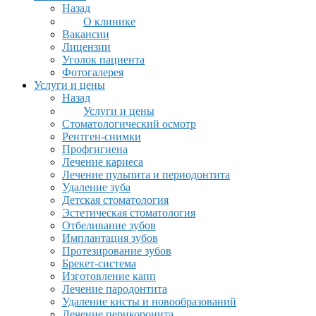
Назад
О клинике
Вакансии
Лицензии
Уголок пациента
Фотогалерея
Услуги и цены
Назад
Услуги и цены
Стоматологический осмотр
Рентген-снимки
Профгигиена
Лечение кариеса
Лечение пульпита и периодонтита
Удаление зуба
Детская стоматология
Эстетическая стоматология
Отбеливание зубов
Имплантация зубов
Протезирование зубов
Брекет-система
Изготовление капп
Лечение пародонтита
Удаление кисты и новообразований
Лечение перикоронита