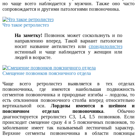
но чаще всего наблюдается у мужчин. Также оно часто
сопровождается и другими патологиями позвоночника.
Что такое ретролистез
На заметку!
Позвонок может соскользнуть и по
направлению вперед. Такой вариант патологии
носит название антилистез или
спондилолистез
истинный и чаще наблюдается у женщин или
людей в возрасте.
Смещение позвонков поясничного отдела
Чаще всего ретролистез выявляется в тех отделах
позвоночника, где имеются наибольшая подвижность
сегментов позвоночника и природные изгибы – лордозы, то
есть отклонения позвоночного столба вперед относительно
вертикальной оси.
Лордозы имеются в шейном и
поясничном отделах позвоночника
. Обычно
диагностируется ретролистез C3, L4, L5 позвонков. Если
происходит смещение сразу 4 и 5 поясничных позвонков, то
заболевание имеет так называемый лестничный характер.
Верхние сегменты позвоночника в области поясницы