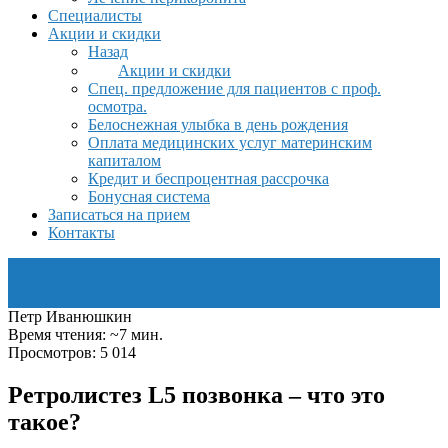
Специалисты
Акции и скидки
Назад
Акции и скидки
Спец. предложение для пациентов с проф.
осмотра.
Белоснежная улыбка в день рождения
Оплата медицинских услуг материнским
капиталом
Кредит и беспроцентная рассрочка
Бонусная система
Записаться на прием
Контакты
Петр Иванюшкин
Время чтения: ~7 мин.
Просмотров: 5 014
Ретролистез L5 позвонка – что это
такое?