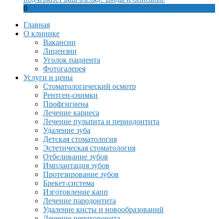
0
Главная
О клинике
Вакансии
Лицензии
Уголок пациента
Фотогалерея
Услуги и цены
Стоматологический осмотр
Рентген-снимки
Профгигиена
Лечение кариеса
Лечение пульпита и периодонтита
Удаление зуба
Детская стоматология
Эстетическая стоматология
Отбеливание зубов
Имплантация зубов
Протезирование зубов
Брекет-система
Изготовление капп
Лечение пародонтита
Удаление кисты и новообразований
Лечение перикоронита