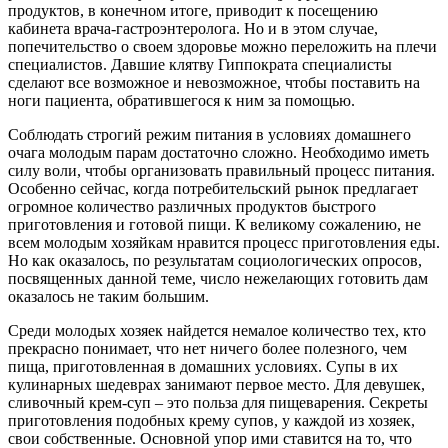
продуктов, в конечном итоге, приводит к посещению
кабинета врача-гастроэнтеролога. Но и в этом случае,
попечительство о своем здоровье можно переложить на плечи
специалистов. Давшие клятву Гиппократа специалисты
сделают все возможное и невозможное, чтобы поставить на
ноги пациента, обратившегося к ним за помощью.
Соблюдать строгий режим питания в условиях домашнего
очага молодым парам достаточно сложно. Необходимо иметь
силу воли, чтобы организовать правильный процесс питания.
Особенно сейчас, когда потребительский рынок предлагает
огромное количество различных продуктов быстрого
приготовления и готовой пищи. К великому сожалению, не
всем молодым хозяйкам нравится процесс приготовления еды.
Но как оказалось, по результатам социологических опросов,
посвященных данной теме, число нежелающих готовить дам
оказалось не таким большим.
Среди молодых хозяек найдется немалое количество тех, кто
прекрасно понимает, что нет ничего более полезного, чем
пища, приготовленная в домашних условиях. Супы в их
кулинарных шедеврах занимают первое место. Для девушек,
сливочный крем-суп – это польза для пищеварения. Секреты
приготовления подобных крему супов, у каждой из хозяек,
свои собственные. Основной упор ими ставится на то, что