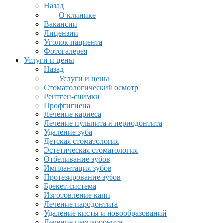
Назад
О клинике
Вакансии
Лицензии
Уголок пациента
Фотогалерея
Услуги и цены
Назад
Услуги и цены
Стоматологический осмотр
Рентген-снимки
Профгигиена
Лечение кариеса
Лечение пульпита и периодонтита
Удаление зуба
Детская стоматология
Эстетическая стоматология
Отбеливание зубов
Имплантация зубов
Протезирование зубов
Брекет-система
Изготовление капп
Лечение пародонтита
Удаление кисты и новообразований
Лечение перикоронита