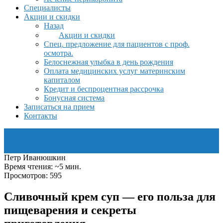
Специалисты
Акции и скидки
Назад
Акции и скидки
Спец. предложение для пациентов с проф.
осмотра.
Белоснежная улыбка в день рождения
Оплата медицинских услуг материнским
капиталом
Кредит и беспроцентная рассрочка
Бонусная система
Записаться на прием
Контакты
Петр Иванюшкин
Время чтения: ~5 мин.
Просмотров: 595
Сливочный крем суп — его польза для
пищеварения и секреты