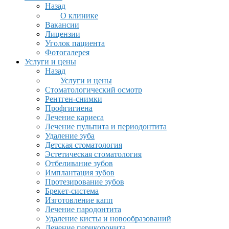
Назад
О клинике
Вакансии
Лицензии
Уголок пациента
Фотогалерея
Услуги и цены
Назад
Услуги и цены
Стоматологический осмотр
Рентген-снимки
Профгигиена
Лечение кариеса
Лечение пульпита и периодонтита
Удаление зуба
Детская стоматология
Эстетическая стоматология
Отбеливание зубов
Имплантация зубов
Протезирование зубов
Брекет-система
Изготовление капп
Лечение пародонтита
Удаление кисты и новообразований
Лечение перикоронита