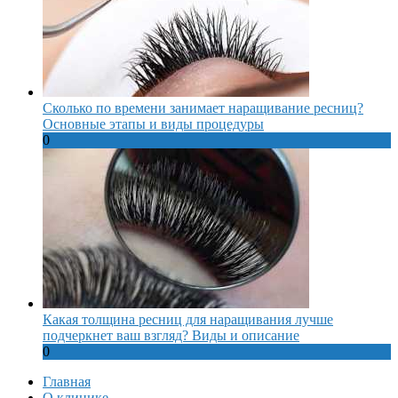
Сколько по времени занимает наращивание ресниц?
Основные этапы и виды процедуры
0
Какая толщина ресниц для наращивания лучше
подчеркнет ваш взгляд? Виды и описание
0
Главная
О клинике