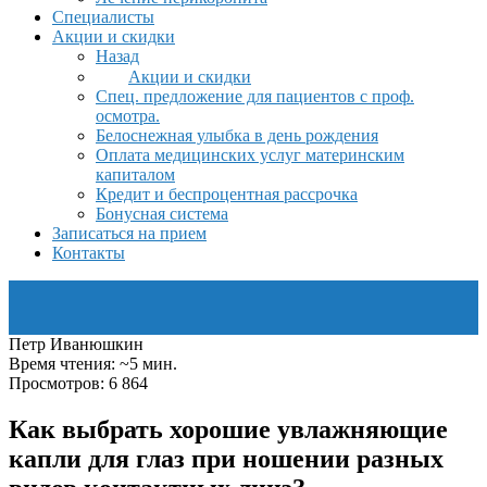
Специалисты
Акции и скидки
Назад
Акции и скидки
Спец. предложение для пациентов с проф.
осмотра.
Белоснежная улыбка в день рождения
Оплата медицинских услуг материнским
капиталом
Кредит и беспроцентная рассрочка
Бонусная система
Записаться на прием
Контакты
Петр Иванюшкин
Время чтения: ~5 мин.
Просмотров: 6 864
Как выбрать хорошие увлажняющие
капли для глаз при ношении разных