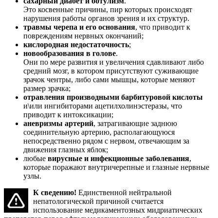
сахарный диабет и ботулизм
.
Это косвенные причины, пир которых происходят
нарушения работы органов зрения и их структур.
травмы черепа и его основания
, что приводит к
повреждениям нервных окончаний;
кислородная недостаточность
;
новообразования в голове
.
Они по мере развития и увеличения сдавливают либо
средний мозг, в котором присутствуют суживающие
зрачок чентры, либо сами мышцы, которые меняют
размер зрачка;
отравления производными барбитуровой кислоты
и\или ингибиторами ацетилхолинэстеразы, что
приводит к интоксикации;
аневризмы артерий
, затрагивающие заднюю
соединительную артерию, располагающуюся
непосредственно рядом с нервом, отвечающим за
движения глазных яблок;
любые
вирусные и инфекционные заболевания
,
которые поражают внутричерепные и глазные нервные
узлы.
К сведению!
Единственной нейтральной
непатологической причиной считается
использование медикаментозных мидриатических